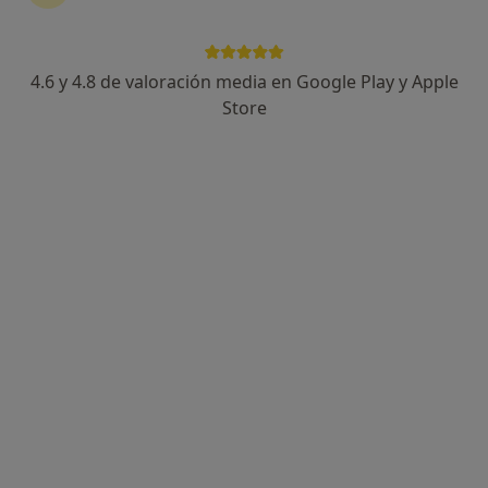
4.6 y 4.8 de valoración media en Google Play y Apple
Clínica Dental Garrido Madarnás
Store
Dentista
91 opiniones
Rúa da Abundancia 10, Bajo A, Pontevedra
•
Mapa
Clínica Dental Garrido Madarnás
Primera Visita Ortodoncia
desde 25 €
Mostrar más servicios
Ningún profesional de este centro tiene citas disponibles
Mostrar perfil