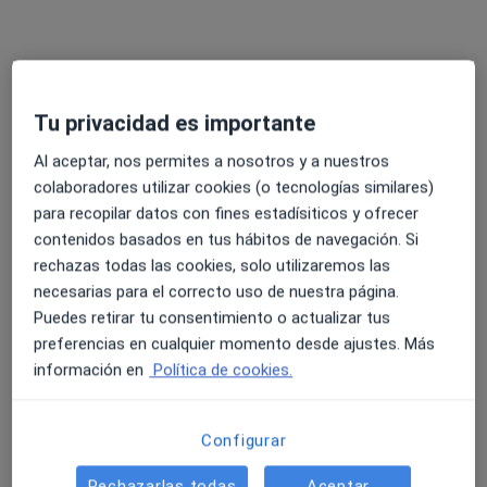
Tu privacidad es importante
Dra. Marta Benéitez Bermejo
·
Ver más
Al aceptar, nos permites a nosotros y a nuestros
Dentista
12 opiniones
colaboradores utilizar cookies (o tecnologías similares)
para recopilar datos con fines estadísiticos y ofrecer
Rúa da Abundancia 10, Bajo A, Pontevedra
•
Mapa
contenidos basados en tus hábitos de navegación. Si
Clínica Dental Garrido Madarnás
rechazas todas las cookies, solo utilizaremos las
Primera Visita Ortodoncia
desde 25 €
necesarias para el correcto uso de nuestra página.
Puedes retirar tu consentimiento o actualizar tus
Este especialista no ofrece reserva de cita online en esta dirección.
preferencias en cualquier momento desde ajustes. Más
Pedir una cita
información en
Política de cookies.
Configurar
Rechazarlas todas
Aceptar