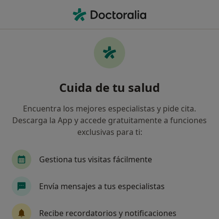
Men
Dientes Apiñados • Pontevedra, Pontevedra
Filtros
• 1
Seguro
Mapa
Especialistas en Dientes apiñados en
Cuida de tu salud
Pontevedra
Así organizamos los resultados
Encuentra los mejores especialistas y pide cita.
Descarga la App y accede gratuitamente a funciones
exclusivas para ti:
¿Qué especialidad estás buscando?
Dentista
Dentista infantil
Gestiona tus visitas fácilmente
Envía mensajes a tus especialistas
Recibe recordatorios y notificaciones