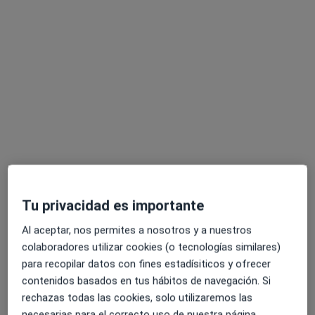
Clínica Dental Tomás
Cirujano oral y maxilofacial, Dentista
347 opiniones
Carrer de Sant Antoni, 6, Mataró
•
Mapa
Tu privacidad es importante
Clínica Dental Tomás
Primera visita Odontología
Servicio gratuito
Al aceptar, nos permites a nosotros y a nuestros
colaboradores utilizar cookies (o tecnologías similares)
Mostrar más servicios
para recopilar datos con fines estadísiticos y ofrecer
contenidos basados en tus hábitos de navegación. Si
rechazas todas las cookies, solo utilizaremos las
Dra. Nuria Farre
Dra. Mònica Tomás
Dra. Liliana López
necesarias para el correcto uso de nuestra página.