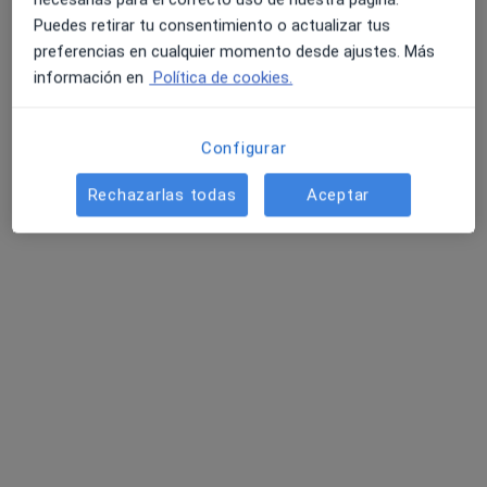
Pages
Miquel
Huaman
Puedes retirar tu consentimiento o actualizar tus
preferencias en cualquier momento desde ajustes. Más
Ver todos los especialistas (6)
información en
Política de cookies.
Ningún profesional de este centro tiene citas disponibles
Mostrar perfil
Configurar
Rechazarlas todas
Aceptar
Dra. Luciana Chiacchiarini
·
Ver más
Dentista
325 opiniones
Cami De La Geganta 79-81, Mataró
•
Mapa