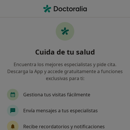
Men
Dientes Desalineados • Mataró, Barcelona
Filtros
• 1
Seguro
Mapa
Especialistas en Dientes desalineados en
Cuida de tu salud
Mataró
Así organizamos los resultados
Encuentra los mejores especialistas y pide cita.
Descarga la App y accede gratuitamente a funciones
exclusivas para ti:
¿Qué especialidad estás buscando?
Dentista
Dentista infantil
Cirujano oral y
Gestiona tus visitas fácilmente
Envía mensajes a tus especialistas
Recibe recordatorios y notificaciones