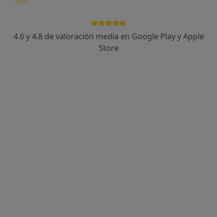
4.6 y 4.8 de valoración media en Google Play y Apple
Store
Opción de pago online
Dra. Mònica Tomás Miquel
·
Ver más
Dentista
267 opiniones
Dirección
Online
Carrer de Sant Antoni, 6, Mataró
•
Mapa
Clínica Dental Tomás
Primera visita Odontología
Servicio gratuito
Este especialista no ofrece reserva de cita online en esta dirección.
Pedir una cita