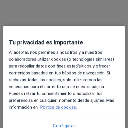
Tu privacidad es importante
Al aceptar, nos permites a nosotros y a nuestros
Opción de pago online
colaboradores utilizar cookies (o tecnologías similares)
Jorge Claudio Gonzalez Taboada
para recopilar datos con fines estadísiticos y ofrecer
·
Ver más
Psicólogo
contenidos basados en tus hábitos de navegación. Si
13 opiniones
rechazas todas las cookies, solo utilizaremos las
necesarias para el correcto uso de nuestra página.
Experto en conflictos de pareja e intrafamiliares
Puedes retirar tu consentimiento o actualizar tus
Varios diplomas por mi trabajo en ONGS
preferencias en cualquier momento desde ajustes. Más
Soy sincero y claro, y creo un lugar seguro por ti
información en
Política de cookies.
Dirección
Online
Configurar