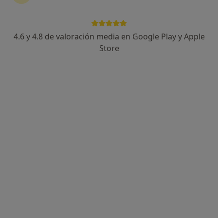
4.6 y 4.8 de valoración media en Google Play y Apple
Store
Opción de pago online
Mariana Mark
·
Ver más
Psicólogo
18 opiniones
Dirección
Online
Calle Leganés 21, Parla
•
Mapa
Parla
Primera visita Psicología
40 €
Este especialista no ofrece reserva de cita online en esta dirección.
Pedir una cita