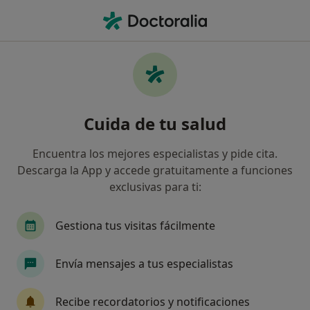
Men
Dificultad En El Desempeño Del Puesto Laboral • Pinto, Madrid
Filtros
• 1
Mapa
Especialistas en Dificultad en el desempeño
Cuida de tu salud
del puesto laboral en Pinto
Así organizamos los resultados
Encuentra los mejores especialistas y pide cita.
Descarga la App y accede gratuitamente a funciones
exclusivas para ti:
¿Qué especialidad estás buscando?
Psicólogo
Terapeuta complementario
Psi
Gestiona tus visitas fácilmente
Envía mensajes a tus especialistas
Recibe recordatorios y notificaciones