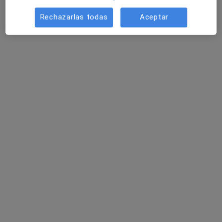
Avenida del Leguario 49, Parla
•
Mapa
Rechazarlas todas
Aceptar
Consulta de psicología de Jorge Claudio
Primera visita Psicología
50 €
Este especialista no ofrece reserva de cita online en esta dirección.
Pedir una cita
Belén Alonso Muñoz
·
Ver más
Psicólogo
10 opiniones