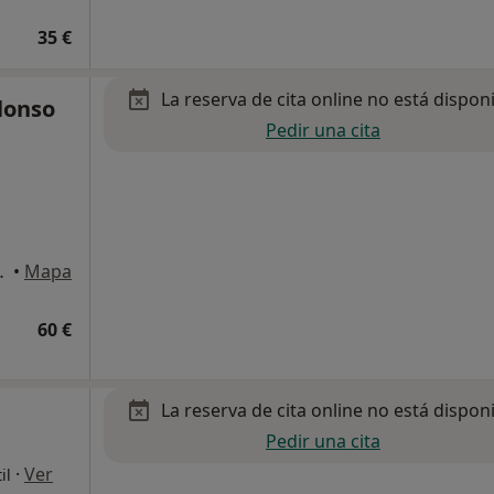
35 €
La reserva de cita online no está dispon
lonso
Pedir una cita
as de Gran Canaria
•
Mapa
60 €
La reserva de cita online no está dispon
Pedir una cita
·
Ver
il