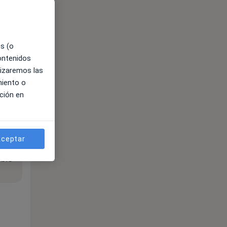
es (o
contenidos
lizaremos las
miento o
ción en
ceptar
ible