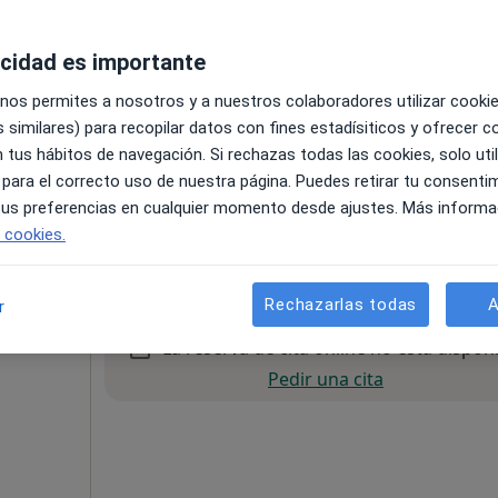
Pedir una cita
acidad es importante
 nos permites a nosotros y a nuestros colaboradores utilizar cooki
 similares) para recopilar datos con fines estadísiticos y ofrecer 
 tus hábitos de navegación. Si rechazas todas las cookies, solo uti
 para el correcto uso de nuestra página. Puedes retirar tu consenti
 tus preferencias en cualquier momento desde ajustes. Más informa
s de Gran Canaria
•
Mapa
e cookies.
35 €
Rechazarlas todas
A
r
La reserva de cita online no está dispon
Pedir una cita