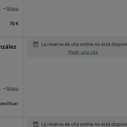
ran Canaria
•
Mapa
70 €
La reserva de cita online no está dispon
nzález
Pedir una cita
ran Canaria
•
Mapa
pecificar
La reserva de cita online no está dispon