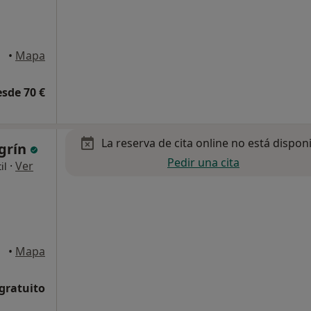
•
Mapa
esde 70 €
La reserva de cita online no está dispon
grín
Pedir una cita
·
Ver
il
anaria
•
Mapa
 gratuito