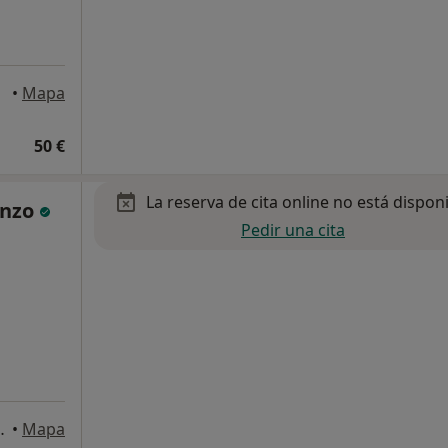
•
Mapa
50 €
La reserva de cita online no está dispon
enzo
Pedir una cita
s de Gran Canaria
•
Mapa