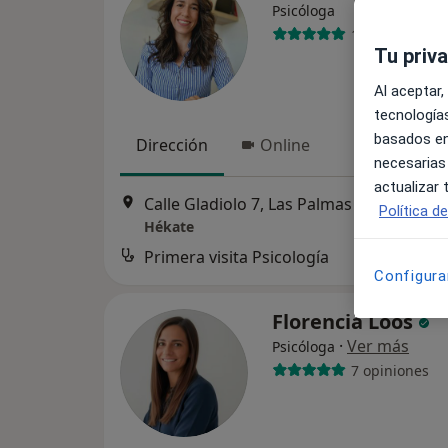
Psicóloga
19 opiniones
Tu priv
Al aceptar,
tecnologías
basados en
Dirección
Online
necesarias
actualizar
Calle Gladiolo 7, Las Palma
Política d
Hékate
Primera visita Psicología
Configura
Florencia Loos
·
Ver más
Psicóloga
7 opiniones