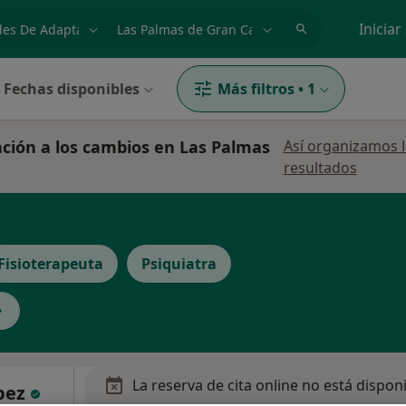
dad, enfermedad o nombre
p. ej. Madrid
Iniciar
Fechas disponibles
Más filtros
•
1
ación a los cambios en Las Palmas
Así organizamos 
resultados
Fisioterapeuta
Psiquiatra
La reserva de cita online no está dispon
pez