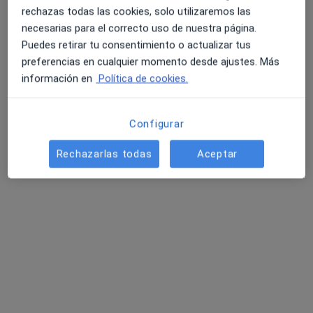
rechazas todas las cookies, solo utilizaremos las
necesarias para el correcto uso de nuestra página.
Puedes retirar tu consentimiento o actualizar tus
preferencias en cualquier momento desde ajustes. Más
información en
Política de cookies.
Clínica Victoria - Centro Interdisciplinar
Configurar
Avanzado
·
Ver más
Fisioterapeuta, Logopeda, Médico estético
Rechazarlas todas
Aceptar
734 opiniones
Calle Hernán Cortés 16, Santa Pola
•
Mapa
Clínica Victoria - Centro Interdisciplinar Avanzado
Primera visita Podología
35 €
Mostrar más servicios
Martin Turri
Mónica Garrido
Teresa de Jesús