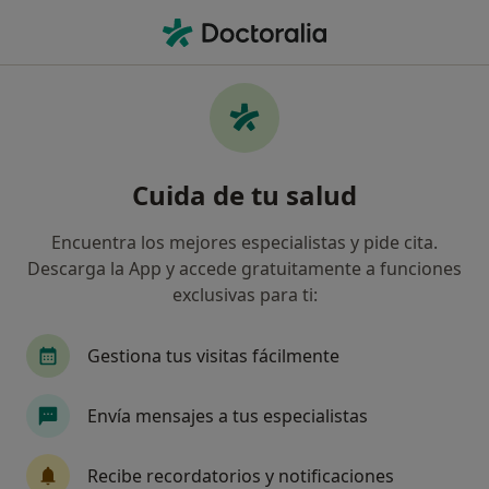
Men
Dificultades Del Menor En Ruptura Familiar • Elche, Alicante
Filtros
• 1
Mapa
Especialistas en Dificultades del menor en
Cuida de tu salud
ruptura familiar en Elche
Así organizamos los resultados
Encuentra los mejores especialistas y pide cita.
Descarga la App y accede gratuitamente a funciones
exclusivas para ti:
¿Qué especialidad estás buscando?
Psicólogo
Fisioterapeuta
Logopeda
M
Gestiona tus visitas fácilmente
Envía mensajes a tus especialistas
Recibe recordatorios y notificaciones