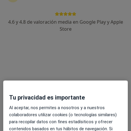
4.6 y 4.8 de valoración media en Google Play y Apple
Teresa de Jesús Pascual Adsuar
Store
·
Ver más
Psicóloga
81 opiniones
Dirección
Online
Calle Hernán Cortés 16, Santa Pola
•
Mapa
Clínica Victoria - Centro Interdisciplinar Avanzado
Primera consulta psicológica
60 €
Tu privacidad es importante
Este especialista no ofrece reserva de cita online en esta dirección.
Al aceptar, nos permites a nosotros y a nuestros
Pedir una cita
colaboradores utilizar cookies (o tecnologías similares)
para recopilar datos con fines estadísiticos y ofrecer
contenidos basados en tus hábitos de navegación. Si