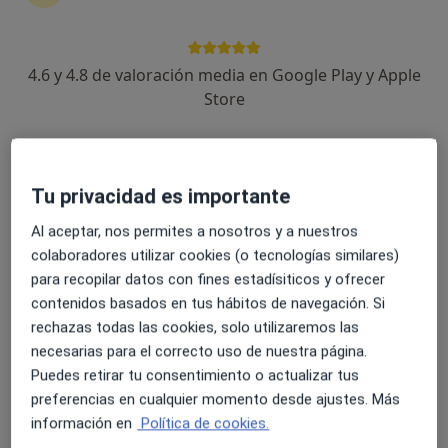
4.6 y 4.8 de valoración media en Google Play y Apple
Dr. Felipe Jungjohann
Store
Otorrino
249 opiniones
Avenida Fred Olsen - Edificio el Islote, Arrecife
•
Mapa
Centro Medico Lanzarote
Tu privacidad es importante
Visitas sucesivas Otorrinolaringología
Servicio gratuito
Al aceptar, nos permites a nosotros y a nuestros
Este especialista no ofrece reserva de cita online en esta dirección.
colaboradores utilizar cookies (o tecnologías similares)
para recopilar datos con fines estadísiticos y ofrecer
Pedir una cita
contenidos basados en tus hábitos de navegación. Si
rechazas todas las cookies, solo utilizaremos las
necesarias para el correcto uso de nuestra página.
Puedes retirar tu consentimiento o actualizar tus
preferencias en cualquier momento desde ajustes. Más
información en
Política de cookies.