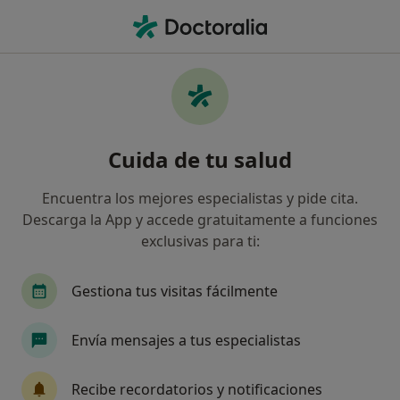
Men
Disfonía • Arrecife, Las Palmas
Filtros
• 1
Seguro
Mapa
Especialistas en Disfonía en Arrecife
Cuida de tu salud
Así organizamos los resultados
Encuentra los mejores especialistas y pide cita.
Descarga la App y accede gratuitamente a funciones
¿Qué especialidad estás buscando?
exclusivas para ti:
Otorrino
Alergólogo
Anestesista
Dig
Gestiona tus visitas fácilmente
Envía mensajes a tus especialistas
Recibe recordatorios y notificaciones