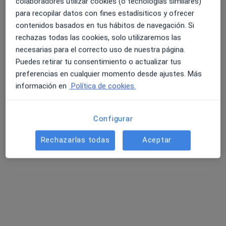
colaboradores utilizar cookies (o tecnologías similares)
Primera visita Psicología
50 €
para recopilar datos con fines estadísiticos y ofrecer
Este especialista no ofrece reserva de cita online en esta dirección.
contenidos basados en tus hábitos de navegación. Si
rechazas todas las cookies, solo utilizaremos las
Pedir una cita
necesarias para el correcto uso de nuestra página.
Puedes retirar tu consentimiento o actualizar tus
preferencias en cualquier momento desde ajustes. Más
información en
Política de cookies.
Configurar
Rechazarlas todas
Aceptar
Perfil nuevo
Noelia Iglesias Rodriguez
Psicólogo
Dirección
Online 1
Online 2
Online 