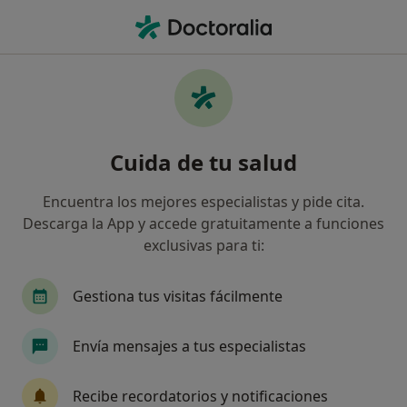
Men
Disfunción Eréctil Psicológica • Vigo, Pontevedra
Filtros
• 1
Mapa
Especialistas en Disfunción eréctil
Cuida de tu salud
psicológica en Vigo
Así organizamos los resultados
Encuentra los mejores especialistas y pide cita.
Descarga la App y accede gratuitamente a funciones
exclusivas para ti:
¿Qué especialidad estás buscando?
Psicólogo
Sexólogo
Fisioterapeuta
M
Gestiona tus visitas fácilmente
Envía mensajes a tus especialistas
Recibe recordatorios y notificaciones