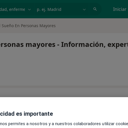
dad, enfermedad o nombre
p. ej. Madrid
Iniciar
l Sueño En Personas Mayores
ersonas mayores - Información, exper
acidad es importante
ntinuar tu tratamiento sin salir de casa. Y, si lo necesitas,
al.
 nos permites a nosotros y a nuestros colaboradores utilizar cooki