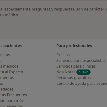
ia, especialmente preguntas y respuestas, son de carácter 
to médico.
os pacientes
Para profesionales
listas
Precios
s
Servicios para especialistas
s médicos
Servicios para clínicas
ta al Experto
Noa Notes
nuevo
amentos
Recursos gratuitos
os
Centro de ayuda para especi
medades
tas Frecuentes
ión para móvil
ara pacientes