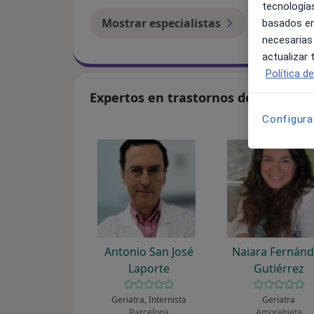
tecnologías
Mostrar especialistas
¿Cómo f
basados en
necesarias
actualizar
Política d
Expertos en trastornos del sueño 
Configura
Antonio San José
Naiara Fernán
Laporte
Gutiérrez
Geriatra, Internista
Geriatra
Barcelona
Amorebieta