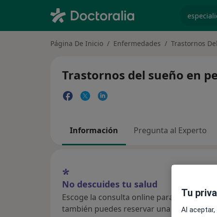
especiali
Página De Inicio
Enfermedades
Trastornos De
Trastornos del sueño en p
Información
Pregunta al Experto
No descuides tu salud
Tu priv
Escoge la consulta online para empezar o co
también puedes reservar una cita presenci
Al aceptar,