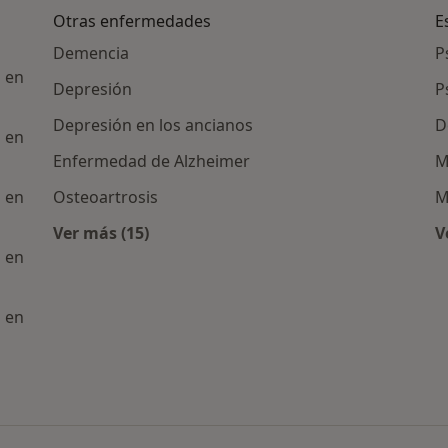
s
Otras enfermedades
E
Demencia
P
 en
Depresión
P
Depresión en los ancianos
D
 en
Enfermedad de Alzheimer
M
 en
Osteoartrosis
M
Ver más (15)
V
Más en esta categoría: Otras enfermedades
 en
 en
 del sueño en personas mayores por ciudad