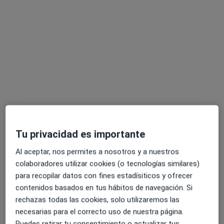
Fernando Fernandez Garcia-Fajardo
·
Ver más
Dentista
140 opiniones
Carrer de l'Almirall Gravina 4, Palma de Mallorca
•
Mapa
Tu privacidad es importante
Alberti Fajardo Clínica Dental
Primera visita Odontología
Servicio gratuito
Al aceptar, nos permites a nosotros y a nuestros
colaboradores utilizar cookies (o tecnologías similares)
Este especialista no ofrece reserva de cita online en esta dirección.
para recopilar datos con fines estadísiticos y ofrecer
Pedir una cita
contenidos basados en tus hábitos de navegación. Si
rechazas todas las cookies, solo utilizaremos las
necesarias para el correcto uso de nuestra página.
Puedes retirar tu consentimiento o actualizar tus