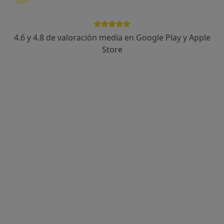
4.6 y 4.8 de valoración media en Google Play y Apple
Carme Alberti Vich
Store
·
Ver más
Dentista
163 opiniones
Carrer de l'Almirall Gravina 4, Palma de Mallorca
•
Mapa
Alberti Fajardo Clínica Dental
Primera visita Odontología
Servicio gratuito
Este especialista no ofrece reserva de cita online en esta dirección.
Pedir una cita