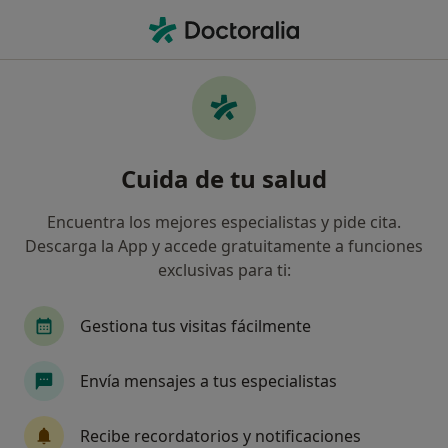
Men
Disoclusión De Los Dientes • Palma de Mallorca, Islas Baleares
Filtros
• 1
Seguro
Mapa
Especialistas en Disoclusión de los dientes
Cuida de tu salud
en Palma de Mallorca
Así organizamos los resultados
Encuentra los mejores especialistas y pide cita.
Descarga la App y accede gratuitamente a funciones
exclusivas para ti:
¿Qué especialidad estás buscando?
Dentista
Cirujano oral y maxilofacial
Dent
Gestiona tus visitas fácilmente
Envía mensajes a tus especialistas
Recibe recordatorios y notificaciones