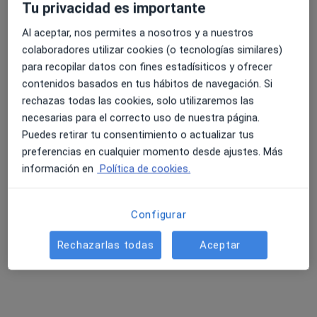
Tu privacidad es importante
Este especialista no ofrece reserva de cita online en esta dirección.
Al aceptar, nos permites a nosotros y a nuestros
Pedir una cita
colaboradores utilizar cookies (o tecnologías similares)
para recopilar datos con fines estadísiticos y ofrecer
contenidos basados en tus hábitos de navegación. Si
rechazas todas las cookies, solo utilizaremos las
necesarias para el correcto uso de nuestra página.
Puedes retirar tu consentimiento o actualizar tus
preferencias en cualquier momento desde ajustes. Más
información en
Política de cookies.
Opción de pago online
Configurar
Ramón Lleonart Pizá
Rechazarlas todas
Aceptar
·
Ver más
Fisioterapeuta
54 opiniones
Carrer d'Enric Alzamora, 1, Palma de Mallorca
•
Mapa
Activefisio