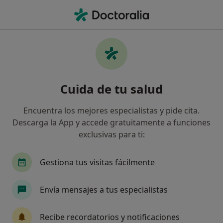
Men
Dolor Crónico • Son Ferriol, Islas Baleares
Filtros
• 1
Seguro
Mapa
Especialistas en Dolor crónico en Son Ferriol
Cuida de tu salud
Así organizamos los resultados
Encuentra los mejores especialistas y pide cita.
Descarga la App y accede gratuitamente a funciones
¿Qué especialidad estás buscando?
exclusivas para ti:
Psicólogo
Médico general
Fisioterapeuta
Gestiona tus visitas fácilmente
Envía mensajes a tus especialistas
Recibe recordatorios y notificaciones