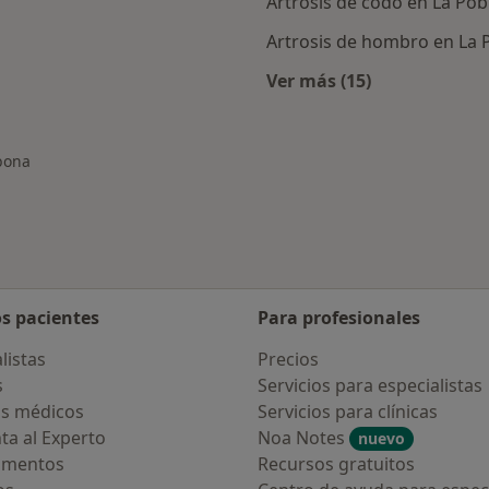
Artrosis de codo en La Pob
Artrosis de hombro en La 
Ver más (15)
Más en esta catego
lbona
os pacientes
Para profesionales
listas
Precios
s
Servicios para especialistas
s médicos
Servicios para clínicas
ta al Experto
Noa Notes
nuevo
amentos
Recursos gratuitos