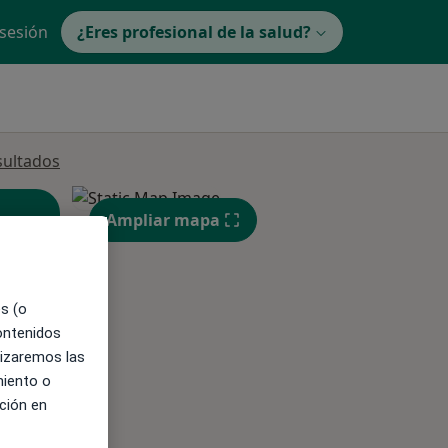
 sesión
¿Eres profesional de la salud?
sultados
Ampliar mapa
es (o
contenidos
lizaremos las
miento o
ible
ción en