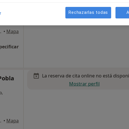
Rechazarlas todas
A
r
 47, La Pobla de Vallbona
•
Mapa
pecificar
La reserva de cita online no está dispon
Pobla
Mostrar perfil
o,
 47, La Pobla de Vallbona
•
Mapa