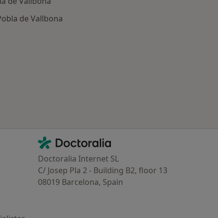
la de Vallbona
Pobla de Vallbona
ría: Otras enfermedades en La Pobla de Vallbona
Contacto
Doctoralia - Página de inicio
Doctoralia Internet SL
C/ Josep Pla 2 - Building B2, floor 13
08019 Barcelona, Spain