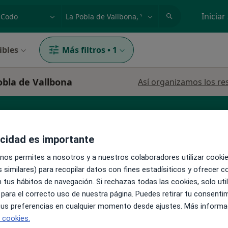
dad, enfermedad o nombre
p. ej. Madrid
Iniciar
ibles
Más filtros
•
1
obla de Vallbona
Así organizamos los re
alista clínico
Patólogo
Digestólogo
acidad es importante
 nos permites a nosotros y a nuestros colaboradores utilizar cooki
 similares) para recopilar datos con fines estadísiticos y ofrecer 
 tus hábitos de navegación. Si rechazas todas las cookies, solo uti
 para el correcto uso de nuestra página. Puedes retirar tu consenti
La reserva de cita online no está dispon
 tus preferencias en cualquier momento desde ajustes. Más informa
o
Pedir una cita
e cookies.