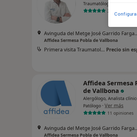
·
Ver más
Traumatólogo
2 opiniones
Configura
Avinguda del Metge José Garrido Farga,
Affidea Sermesa Pobla de Vallbona
Primera visita Traumatología y Cirugía Ortopédica
Precio sin es
Affidea Sermesa 
de Vallbona
Alergólogo, Analista clínic
·
Ver más
Patólogo
11 opiniones
Avinguda del Metge José Garrido Farga,
Affidea Sermesa Pobla de Vallbona