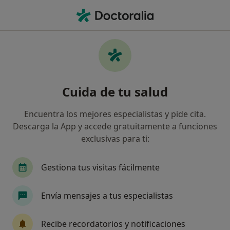
Men
Duelo • Santa Maria del Cami, Islas Baleares
Filtros
• 1
Seguro
Mapa
Especialistas en Duelo en Santa Maria del
Cuida de tu salud
Cami
Así organizamos los resultados
Encuentra los mejores especialistas y pide cita.
Descarga la App y accede gratuitamente a funciones
exclusivas para ti:
¿Qué especialidad estás buscando?
Psicólogo
Psiquiatra
Terapeuta compleme
Gestiona tus visitas fácilmente
Envía mensajes a tus especialistas
Recibe recordatorios y notificaciones