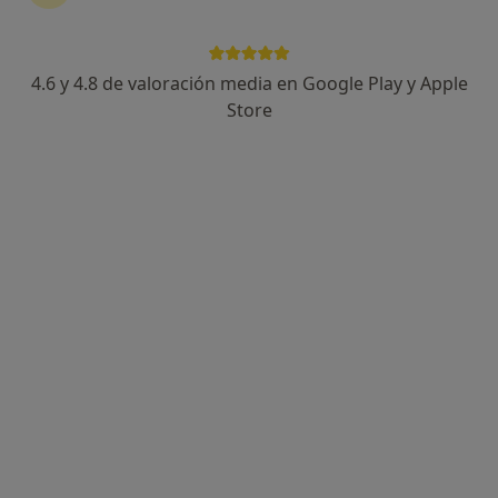
4.6 y 4.8 de valoración media en Google Play y Apple
Miqueas Henares López
Store
·
Ver más
Psicólogo
127 opiniones
Dirección
Online
Carrer de Pere Dezcallar i Net número 13, piso 4º, puerta 8. Abogados Gómez Asociados, Palma de Mallorca
•
Mapa
Consulta Privada
Primera visita Psicología
70 €
Este especialista no ofrece reserva de cita online en esta dirección.
Pedir una cita