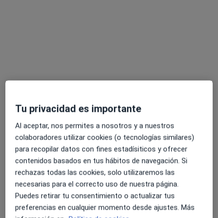
Primera visita Psicología
60 €
Este especialista no ofrece reserva de cita online en esta dirección.
Pedir una cita
Tu privacidad es importante
Al aceptar, nos permites a nosotros y a nuestros
colaboradores utilizar cookies (o tecnologías similares)
para recopilar datos con fines estadísiticos y ofrecer
Laura Moran Mendoza
contenidos basados en tus hábitos de navegación. Si
·
Ver más
Psicóloga
rechazas todas las cookies, solo utilizaremos las
44 opiniones
necesarias para el correcto uso de nuestra página.
Puedes retirar tu consentimiento o actualizar tus
Dirección
Online
preferencias en cualquier momento desde ajustes. Más