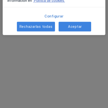
información en
Política de cookies.
Carrer d'Eusebi Estada 35,4-B, Palma de Mallorca
•
Mapa
Consulta privada Laura Moran Mendoza
Configurar
Primera visita Psicología
desde 105 €
Rechazarlas todas
Aceptar
Este especialista no ofrece reserva de cita online en esta dirección.
Pedir una cita
Opción de pago online
Silvina Ozuna
·
Ver más
Psicóloga, Psicóloga infantil