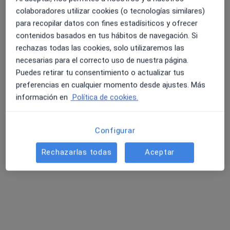
colaboradores utilizar cookies (o tecnologías similares)
para recopilar datos con fines estadísiticos y ofrecer
contenidos basados en tus hábitos de navegación. Si
4.6 y 4.8 de valoración media en Google Play y Apple
rechazas todas las cookies, solo utilizaremos las
Dra. Beatriz Galván Díaz
Store
necesarias para el correcto uso de nuestra página.
·
Ver
Endocrina, Endocrinóloga pediátrica, Médica general
Puedes retirar tu consentimiento o actualizar tus
más
preferencias en cualquier momento desde ajustes. Más
140 opiniones
información en
Política de cookies.
Experto en Obesidad y complicaciones metabólicas
Experto en el tratamiento de la diabetes tipo 2
Configurar
Disponible online los fines de semana
Rechazarlas todas
Aceptar
Dirección
Online
Calle Santo Domingo 10, San Fernando
•
Mapa
Consulta Endocrinología Beatriz Galván Díaz
Primera visita Endocrinología
100 €