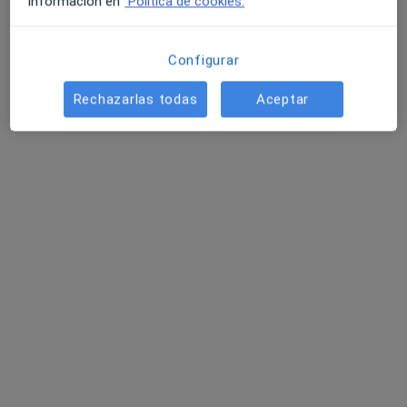
información en
Política de cookies.
Configurar
Dra. María José Pareja García
Rechazarlas todas
Aceptar
·
Ver más
Dentista
5 opiniones
Calle Grecia 4, Bajo. Plaza Policía Nacional, Lorca
•
Mapa
Clínica Dental Sutullena
Visitas sucesivas Odontología
Servicio gratuito
Este especialista no ofrece reserva de cita online en esta dirección.
Pedir una cita