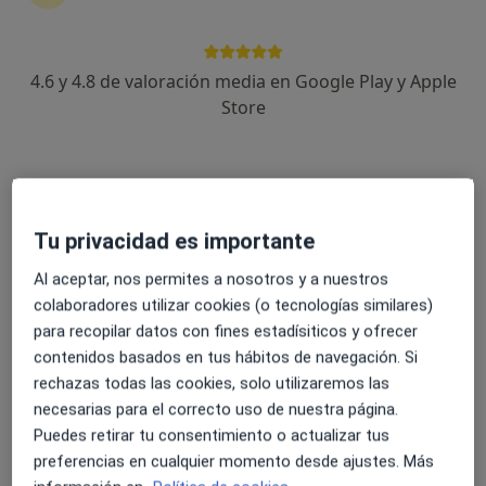
4.6 y 4.8 de valoración media en Google Play y Apple
Isabel Ortiz Reche
Store
·
Ver más
Dentista
5 opiniones
C. Pérez Casas, 106,
•
Mapa
Clínica Dental DOR
Tu privacidad es importante
Primera visita informativa gratuita
Servicio gratuito
Al aceptar, nos permites a nosotros y a nuestros
Este especialista no ofrece reserva de cita online en esta dirección.
colaboradores utilizar cookies (o tecnologías similares)
para recopilar datos con fines estadísiticos y ofrecer
Pedir una cita
contenidos basados en tus hábitos de navegación. Si
rechazas todas las cookies, solo utilizaremos las
necesarias para el correcto uso de nuestra página.
Puedes retirar tu consentimiento o actualizar tus
preferencias en cualquier momento desde ajustes. Más