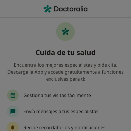
Men
Enfermedad Periodontal • Lorca, Murcia
Filtros
• 1
Seguro
Mapa
Especialistas en Enfermedad periodontal en
Cuida de tu salud
Lorca
Así organizamos los resultados
Encuentra los mejores especialistas y pide cita.
Descarga la App y accede gratuitamente a funciones
exclusivas para ti:
¿Qué especialidad estás buscando?
Dentista
Dentista infantil
Gestiona tus visitas fácilmente
Envía mensajes a tus especialistas
Recibe recordatorios y notificaciones