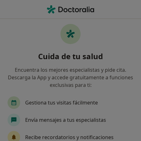
Men
Enfermedades Autoinmunes • Aldaia, Valencia
Filtros
• 1
Seguro
Mapa
Especialistas en Enfermedades
Cuida de tu salud
autoinmunes en Aldaia
Así organizamos los resultados
Encuentra los mejores especialistas y pide cita.
Descarga la App y accede gratuitamente a funciones
exclusivas para ti:
¿Qué especialidad estás buscando?
Psicólogo
Alergólogo
Cirujano general
Gestiona tus visitas fácilmente
Envía mensajes a tus especialistas
Recibe recordatorios y notificaciones