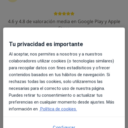
4.6 y 4.8 de valoración media en Google Play y Apple
Dra. MONSERRAT RIBAS OCHOA
Store
·
Ver más
Psicóloga
47 opiniones
Tu privacidad es importante
Al aceptar, nos permites a nosotros y a nuestros
Dirección 1
Dirección 2
Online
colaboradores utilizar cookies (o tecnologías similares)
para recopilar datos con fines estadísiticos y ofrecer
Carrer Pintor Sorolla 5, Aldaia
•
Mapa
contenidos basados en tus hábitos de navegación. Si
Clínica SERBERE
rechazas todas las cookies, solo utilizaremos las
Consulta online
60 €
necesarias para el correcto uso de nuestra página.
Puedes retirar tu consentimiento o actualizar tus
Este especialista no ofrece reserva de cita online en esta dirección.
preferencias en cualquier momento desde ajustes. Más
información en
Política de cookies.
Pedir una cita
Configurar