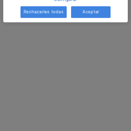
Rechazarlas todas
Aceptar
Diego Prado Oliván
·
Ver más
Dietista nutricionista
12 opiniones
Dirección
Online
C/. Xest, 32, Aldaia
•
Mapa
Affidea Clínica Atenea Aldaia
Primera visita Nutrición y Dietética
50 €
Este especialista no ofrece reserva de cita online en esta dirección.