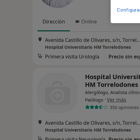
Configura
Dirección
Online
Avenida Castillo de Olivares, s/n, Torr
Hospital Universitario HM Torrelodones
Primera visita Urología
Precio sin es
Hospital Universi
HM Torrelodones
Alergólogo, Analista clínic
·
Ver más
Patólogo
350 opiniones
Avenida Castillo de Olivares, s/n, Torr
Hospital Universitario HM Torrelodones
Primera visita Neurología
Precio sin es