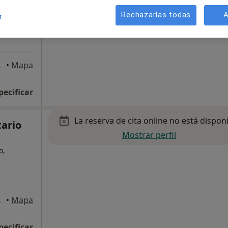
Rechazarlas todas
A
r
elodones
•
Mapa
pecificar
La reserva de cita online no está dispon
tario
Mostrar perfil
o,
elodones
•
Mapa
pecificar