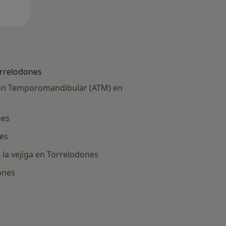
rrelodones
ción Temporomandibular (ATM) en
nes
nes
 la vejiga en Torrelodones
ones
ría: Otras enfermedades en Torrelodones