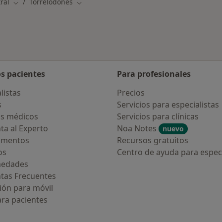
ral
Torrelodones
Cambiar de ciudad
Cambiar de ciudad
os pacientes
Para profesionales
listas
Precios
s
Servicios para especialistas
s médicos
Servicios para clínicas
ta al Experto
Noa Notes
nuevo
amentos
Recursos gratuitos
os
Centro de ayuda para especi
medades
tas Frecuentes
ión para móvil
ara pacientes