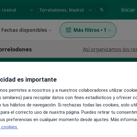
dad, enfermedad o nombre
p. ej. Madrid
Iniciar
Fechas disponibles
Más filtros
•
1
Torrelodones
Así organizamos los re
acidad es importante
 clínico
Patólogo
Anestesista
Ver más
 nos permites a nosotros y a nuestros colaboradores utilizar cooki
 similares) para recopilar datos con fines estadísiticos y ofrecer 
 tus hábitos de navegación. Si rechazas todas las cookies, solo uti
La reserva de cita online no está dispon
 para el correcto uso de nuestra página. Puedes retirar tu consenti
Ver teléfono
ez
 tus preferencias en cualquier momento desde ajustes. Más informa
e cookies.