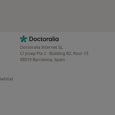
Contacto
Doctoralia - Página de inicio
Doctoralia Internet SL
C/ Josep Pla 2 - Building B2, floor 13
08019 Barcelona, Spain
alistas