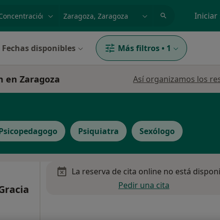
dad, enfermedad o nombre
p. ej. Madrid
Iniciar
Fechas disponibles
Más filtros
•
1
ón en Zaragoza
Así organizamos los re
Psicopedagogo
Psiquiatra
Sexólogo
La reserva de cita online no está dispon
Pedir una cita
 Gracia