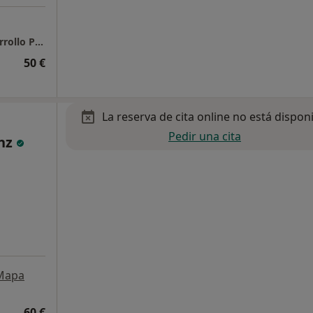
Psicología Revenga en CDPL Centro de Desarrollo Psicolingüístico
50 €
La reserva de cita online no está dispon
Pedir una cita
anz
Mapa
60 €