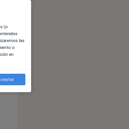
es (o
contenidos
lizaremos las
miento o
ción en
ible
ceptar