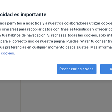
acidad es importante
 nos permites a nosotros y a nuestros colaboradores utilizar cooki
 similares) para recopilar datos con fines estadísiticos y ofrecer 
•
Mapa
 tus hábitos de navegación. Si rechazas todas las cookies, solo uti
 para el correcto uso de nuestra página. Puedes retirar tu consenti
60 €
 tus preferencias en cualquier momento desde ajustes. Más informa
e cookies.
La reserva de cita online no está dispon
Rechazarlas todas
A
r
Pedir una cita