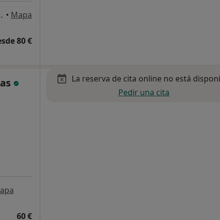
11, 5º izda, Zaragoza
•
Mapa
esde 80 €
La reserva de cita online no está dispon
ras
Pedir una cita
apa
60 €