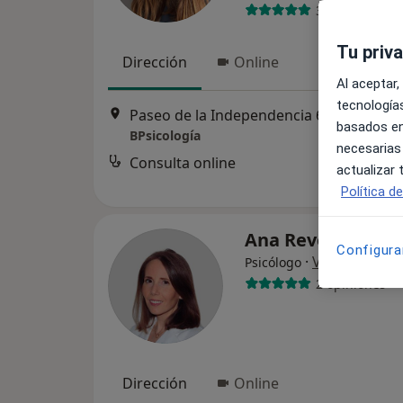
33 opiniones
Tu priv
Dirección
Online
Al aceptar,
tecnologías
Paseo de la Independencia 6, Zaragoza
basados en
BPsicología
necesarias
Consulta online
actualizar
Política d
Ana Revenga
Configura
·
Ver más
Psicólogo
2 opiniones
Dirección
Online