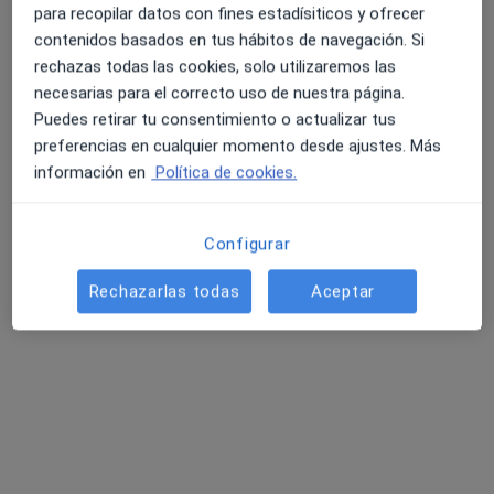
para recopilar datos con fines estadísiticos y ofrecer
contenidos basados en tus hábitos de navegación. Si
rechazas todas las cookies, solo utilizaremos las
necesarias para el correcto uso de nuestra página.
Puedes retirar tu consentimiento o actualizar tus
preferencias en cualquier momento desde ajustes. Más
información en
Política de cookies.
Opción de pago online
Maria Castilla González
·
Ver más
Psicóloga
Configurar
12 opiniones
Rechazarlas todas
Aceptar
Dirección 1
Dirección 2
Online
Labegerie Mitxel Kalea, Bilbao
•
Mapa
consulta online
Primera visita Psicología
65 €
Este especialista no ofrece reserva de cita online en esta dirección.