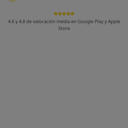
4.6 y 4.8 de valoración media en Google Play y Apple
Natalia Gómez- Rubiera
Store
·
Ver más
Psicóloga, Psicopedagoga, Psicóloga infantil
64 opiniones
Dirección
Online
Plaza de Euskadi 3, Bilbao
•
Mapa
Consultorio privado
Primera visita Psicología
90 €
Este especialista no ofrece reserva de cita online en esta dirección.
Pedir una cita