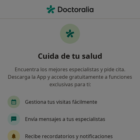
Men
Falta De Confianza En El Deporte • Bilbao, Vizcaya
Filtros
• 1
Seguro
Mapa
Especialistas en Falta de confianza en el
Cuida de tu salud
deporte en Bilbao
Así organizamos los resultados
Encuentra los mejores especialistas y pide cita.
Descarga la App y accede gratuitamente a funciones
exclusivas para ti:
¿Qué especialidad estás buscando?
Psicólogo
Psicólogo infantil
Sexólogo
Gestiona tus visitas fácilmente
Envía mensajes a tus especialistas
Recibe recordatorios y notificaciones