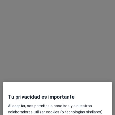
Mariana de la Sota
·
Ver más
Psicóloga
30 opiniones
Terapia Online, Bilbao
•
Mapa
Terapia Online
Primera visita Psicología
65 €
Este especialista no ofrece reserva de cita online en esta dirección.
Tu privacidad es importante
Pedir una cita
Al aceptar, nos permites a nosotros y a nuestros
colaboradores utilizar cookies (o tecnologías similares)