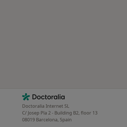
Contacto
Doctoralia - Página de inicio
Doctoralia Internet SL
C/ Josep Pla 2 - Building B2, floor 13
08019 Barcelona, Spain