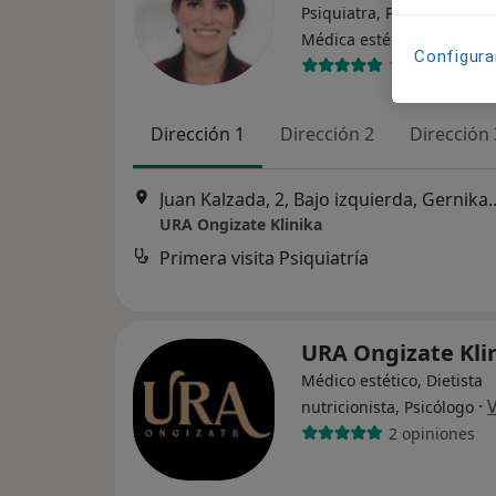
Psiquiatra, Psiquiatra infan
·
Ver má
Médica estética
Configura
1 opinión
Dirección 1
Dirección 2
Dirección 
Juan Kalzada, 2, Bajo iz
URA Ongizate Klinika
Primera visita Psiquiatría
URA Ongizate Kli
Médico estético, Dietista
·
nutricionista, Psicólogo
2 opiniones