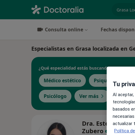
especiali
Consulta online
Fechas dispon
Especialistas en Grasa localizada en 
¿Qué especialidad estás buscando?
Médico estético
Psiquiatra
P
Tu priv
Al aceptar,
Psicólogo
Ver más
tecnologías
basados en
necesarias
Dra. Ester Zaran
actualizar
Zubero
Política d