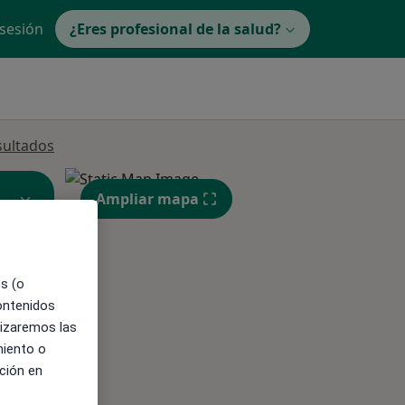
 sesión
¿Eres profesional de la salud?
sultados
Ampliar mapa
es (o
contenidos
lizaremos las
miento o
ible
ción en