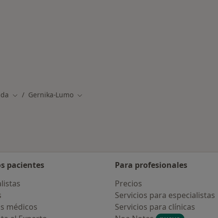
ermedades en Gernika-Lumo
ada
Gernika-Lumo
Cambiar de ciudad
Cambiar de ciudad
os pacientes
Para profesionales
listas
Precios
s
Servicios para especialistas
s médicos
Servicios para clínicas