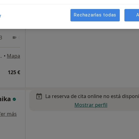
til,
s
Rechazarlas todas
A
r
3
Online
quierda, Gernika-Lumo
•
Mapa
125 €
La reserva de cita online no está dispon
nika
Mostrar perfil
Ver más