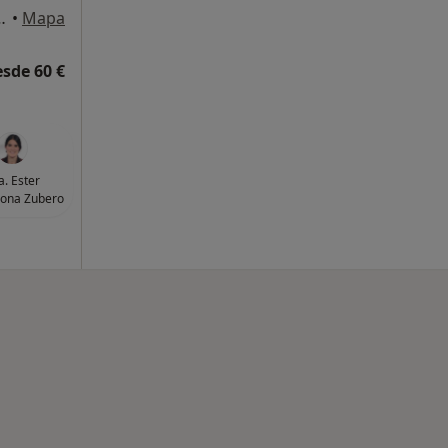
quierda, Gernika-Lumo
•
Mapa
esde 60 €
a. Ester
ona Zubero