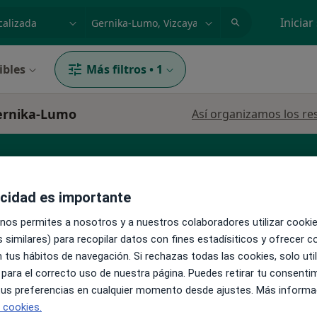
dad, enfermedad o nombre
p. ej. Madrid
Iniciar
ibles
Más filtros
•
1
Gernika-Lumo
Así organizamos los re
siquiatra infantil
Dietista Nutricionista
acidad es importante
 nos permites a nosotros y a nuestros colaboradores utilizar cooki
 similares) para recopilar datos con fines estadísiticos y ofrecer 
 tus hábitos de navegación. Si rechazas todas las cookies, solo uti
 para el correcto uso de nuestra página. Puedes retirar tu consenti
La reserva de cita online no está dispon
dona
 tus preferencias en cualquier momento desde ajustes. Más informa
Pedir una cita
e cookies.