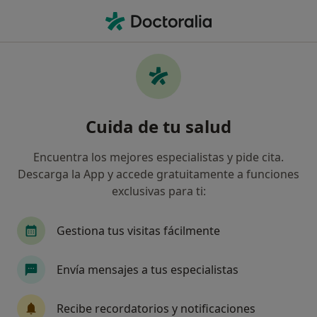
Men
Hiperhidrosis • Torrevieja, Alicante
Filtros
• 1
Mapa
Especialistas en Hiperhidrosis en Torrevieja
Cuida de tu salud
Así organizamos los resultados
Encuentra los mejores especialistas y pide cita.
Descarga la App y accede gratuitamente a funciones
¿Qué especialidad estás buscando?
exclusivas para ti:
Médico estético
Médico general
Especiali
Gestiona tus visitas fácilmente
Envía mensajes a tus especialistas
Recibe recordatorios y notificaciones