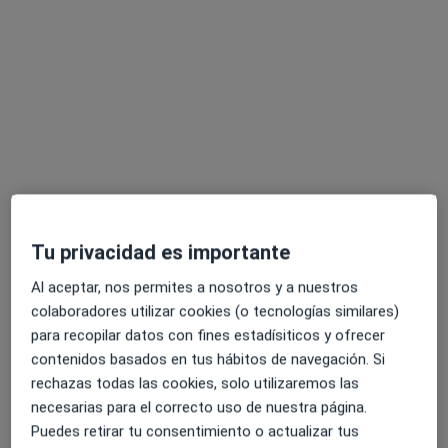
Dra. María Isabel Moya-Angeler Guirao
·
Ver más
Médica estética
73 opiniones
C. Ramón Gallud, 30, Torrevieja
•
Mapa
Salar Clínica | Medicina estética en Torrevieja
Visita Medicina Estética y Cirugía Cosmética
Servicio gratuito
Este especialista no ofrece reserva de cita online en esta dirección.
Tu privacidad es importante
Pedir una cita
Al aceptar, nos permites a nosotros y a nuestros
colaboradores utilizar cookies (o tecnologías similares)
para recopilar datos con fines estadísiticos y ofrecer
contenidos basados en tus hábitos de navegación. Si
rechazas todas las cookies, solo utilizaremos las
necesarias para el correcto uso de nuestra página.
Puedes retirar tu consentimiento o actualizar tus