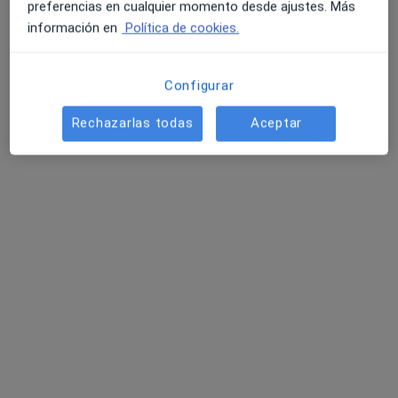
preferencias en cualquier momento desde ajustes. Más
información en
Política de cookies.
Dr. Miguel Ángel Silva Gual
·
Ver más
Médico estético, Médico general
Configurar
70 opiniones
Rechazarlas todas
Aceptar
C. Bautista Bertomeu Sober, 5, 1ª planta, local 43, Torrevieja
•
Mapa
MY Facial Doctor
Armonización facial
1.350 €
Este especialista no ofrece reserva de cita online en esta dirección.
Pedir una cita