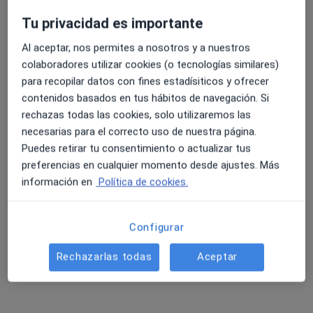
Tu privacidad es importante
Al aceptar, nos permites a nosotros y a nuestros
4.6 y 4.8 de valoración media en Google Play y Apple
colaboradores utilizar cookies (o tecnologías similares)
Dr. Pablo Argüelles García
Store
para recopilar datos con fines estadísiticos y ofrecer
·
Ver más
Cardiólogo
contenidos basados en tus hábitos de navegación. Si
236 opiniones
rechazas todas las cookies, solo utilizaremos las
Av. de José Manuel Palacio Álvarez 10, Gijón
•
Mapa
necesarias para el correcto uso de nuestra página.
Clínicas Cardialis
Puedes retirar tu consentimiento o actualizar tus
preferencias en cualquier momento desde ajustes. Más
Primera visita Cardiología
280 €
información en
Política de cookies.
Este especialista no ofrece reserva de cita online en esta dirección.
Pedir una cita
Configurar
Rechazarlas todas
Aceptar