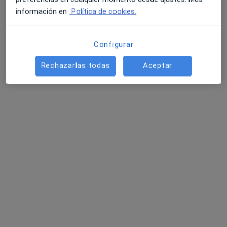
información en
Política de cookies.
Configurar
Rechazarlas todas
Aceptar
Dra. María Teresa Suárez Echevarría
·
Ver más
Internista
4 opiniones
Dirección 1
Dirección 2
GENERAL SUAREZ VALDES, 40, Gijón
•
Mapa
Hospital Covadonga
Visitas sucesivas Medicina Interna
Precio sin especificar
Este especialista no ofrece reserva de cita online en esta dirección.
Pedir una cita