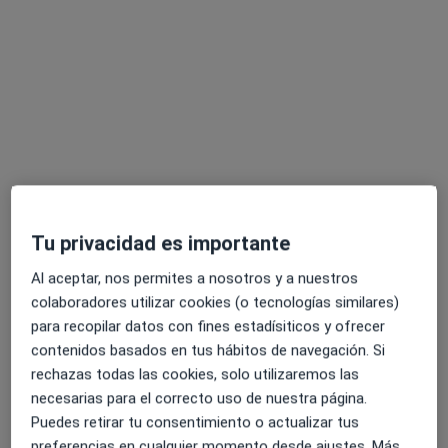
Belén Miralles
·
Ver más
Dietista nutricionista
68 opiniones
Dirección
Online
Tu privacidad es importante
Av. Gaspar García Laviana, 51, Gijón
•
Mapa
Écolo Dietética
Al aceptar, nos permites a nosotros y a nuestros
colaboradores utilizar cookies (o tecnologías similares)
Consulta de seguimiento
100 €
para recopilar datos con fines estadísiticos y ofrecer
Este especialista no ofrece reserva de cita online en esta dirección.
contenidos basados en tus hábitos de navegación. Si
rechazas todas las cookies, solo utilizaremos las
Pedir una cita
necesarias para el correcto uso de nuestra página.
Puedes retirar tu consentimiento o actualizar tus
preferencias en cualquier momento desde ajustes. Más