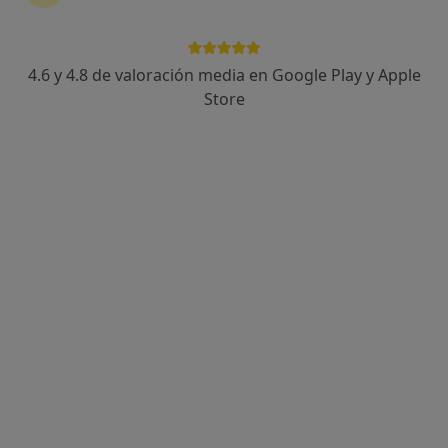
4.6 y 4.8 de valoración media en Google Play y Apple
Dr. Pablo Argüelles García
Store
·
Ver más
Cardiólogo
234 opiniones
Av. de José Manuel Palacio Álvarez 10, Gijón
•
Mapa
Clínicas Cardialis
Primera visita Cardiología
280 €
Este especialista no ofrece reserva de cita online en esta dirección.
Pedir una cita