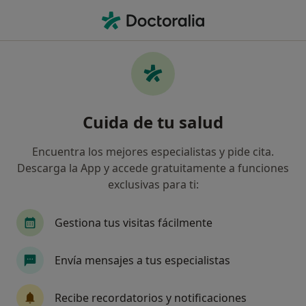
Men
Hipercolesterolemia • Gijón, Asturias
Filtros
• 1
Seguro
Mapa
Especialistas en Hipercolesterolemia en
Cuida de tu salud
Gijón
Así organizamos los resultados
Encuentra los mejores especialistas y pide cita.
Descarga la App y accede gratuitamente a funciones
exclusivas para ti:
¿Qué especialidad estás buscando?
Dietista Nutricionista
Cardiólogo
Endocr
Gestiona tus visitas fácilmente
Envía mensajes a tus especialistas
Recibe recordatorios y notificaciones