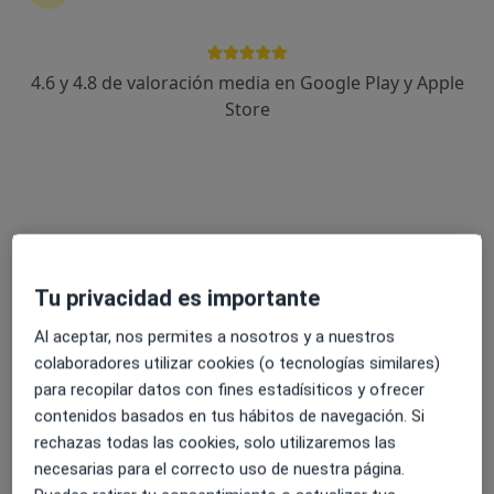
4.6 y 4.8 de valoración media en Google Play y Apple
Dr. Pablo Argüelles García
Store
·
Ver más
Cardiólogo
235 opiniones
Av. de José Manuel Palacio Álvarez 10, Gijón
•
Mapa
Clínicas Cardialis
Primera visita Cardiología
280 €
Este especialista no ofrece reserva de cita online en esta dirección.
Tu privacidad es importante
Pedir una cita
Al aceptar, nos permites a nosotros y a nuestros
colaboradores utilizar cookies (o tecnologías similares)
para recopilar datos con fines estadísiticos y ofrecer
contenidos basados en tus hábitos de navegación. Si
rechazas todas las cookies, solo utilizaremos las
necesarias para el correcto uso de nuestra página.