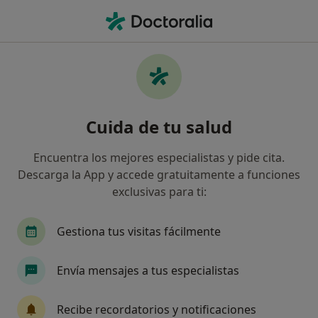
Men
Extrasístole • Gijón, Asturias
Filtros
• 1
Seguro
Mapa
Especialistas en Extrasístole en Gijón
Cuida de tu salud
Así organizamos los resultados
Encuentra los mejores especialistas y pide cita.
Descarga la App y accede gratuitamente a funciones
¿Qué especialidad estás buscando?
exclusivas para ti:
Cardiólogo
Médico general
Angiólogo y c
Gestiona tus visitas fácilmente
Envía mensajes a tus especialistas
Recibe recordatorios y notificaciones