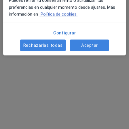
Puedes retirar tu consentimiento o actualizar tus
preferencias en cualquier momento desde ajustes. Más
información en
Política de cookies.
Dra. Maria Elena Serrano Cobian
Médica general
Configurar
39 opiniones
Rechazarlas todas
Aceptar
Dirección
Online
Calle Doctor Aquilino Hurlé 49, 4B, Gijón
•
Mapa
Consultorio privado
Visita Medicina General
40 €
Este especialista no ofrece reserva de cita online en esta dirección.
Pedir una cita