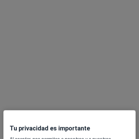
Aida Afanador Pascual
·
Ver más
Fisioterapeuta
76 opiniones
Calle Párroco Francisco Rodríguez Rodríguez 61, Las Palmas de Gran Canaria
•
Mapa
FISIO OM
Visita Fisioterapia
50 €
Este especialista no ofrece reserva de cita online en esta dirección.
Pedir una cita
Tu privacidad es importante