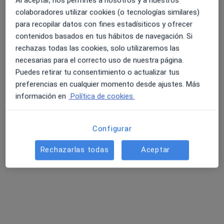
Al aceptar, nos permites a nosotros y a nuestros
colaboradores utilizar cookies (o tecnologías similares)
para recopilar datos con fines estadísiticos y ofrecer
contenidos basados en tus hábitos de navegación. Si
Naomi Diaz Segura
rechazas todas las cookies, solo utilizaremos las
·
Ver más
Fisioterapeuta
necesarias para el correcto uso de nuestra página.
4 opiniones
Puedes retirar tu consentimiento o actualizar tus
preferencias en cualquier momento desde ajustes. Más
C. Ángel Guerra, 26, Las Palmas de Gran Canaria
•
Mapa
información en
Política de cookies.
Cerebellum Neurorrehabilitación
Fisioterapia
desde 90 €
Este especialista no ofrece reserva de cita online en esta dirección.
Configurar
Pedir una cita
Rechazarlas todas
Aceptar