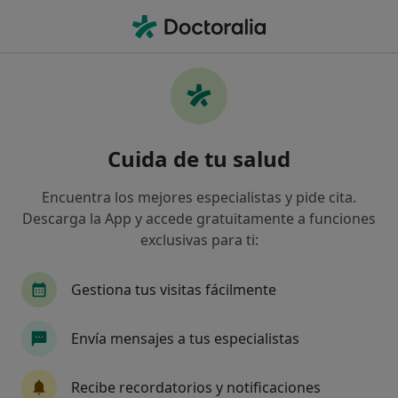
Men
Ictus • Las Palmas de Gran Canaria, Las Palmas
Filtros
• 1
Seguro
Mapa
Especialistas en Ictus en Las Palmas de
Cuida de tu salud
Gran Canaria
Así organizamos los resultados
Encuentra los mejores especialistas y pide cita.
Descarga la App y accede gratuitamente a funciones
exclusivas para ti:
¿Qué especialidad estás buscando?
Fisioterapeuta
Neurólogo
Médico rehabil
Gestiona tus visitas fácilmente
Envía mensajes a tus especialistas
Recibe recordatorios y notificaciones