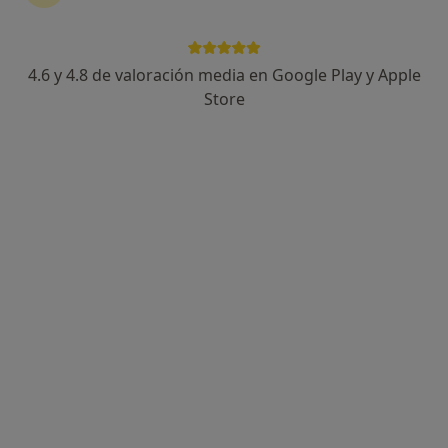
4.6 y 4.8 de valoración media en Google Play y Apple
Jonathan Camarasa Sentamans
Store
·
Ver más
Fisioterapeuta
115 opiniones
Calle Luis Antunez, número 57, Las Palmas de Gran Canaria
•
Mapa
Habitatsalud
Ejercicio Terapéutico Individual
50 €
Este especialista no ofrece reserva de cita online en esta dirección.
Pedir una cita