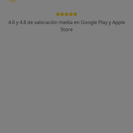
4.6 y 4.8 de valoración media en Google Play y Apple
Dr. Miguel Ángel Martínez Hervás
Store
·
Ver más
Cardiólogo
312 opiniones
Dirección
Online
C/ Recogidas, 8, 3ºC, Granada
•
Mapa
Martínez Hervás Cardiólogos
Primera visita Cardiología
160 €
Este especialista no ofrece reserva de cita online en esta dirección.
Pedir una cita