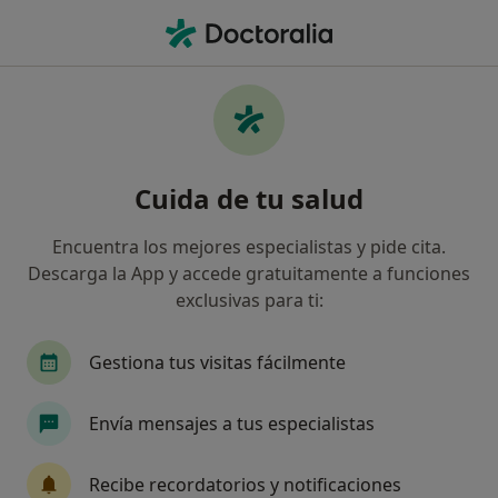
Men
Infarto De Miocardio • Granada, Granada
Filtros
• 1
Seguro
Mapa
Especialistas en Infarto de miocardio en
Cuida de tu salud
Granada
Así organizamos los resultados
Encuentra los mejores especialistas y pide cita.
Descarga la App y accede gratuitamente a funciones
exclusivas para ti:
¿Qué especialidad estás buscando?
Cardiólogo
Dietista Nutricionista
Interni
Gestiona tus visitas fácilmente
Envía mensajes a tus especialistas
Recibe recordatorios y notificaciones