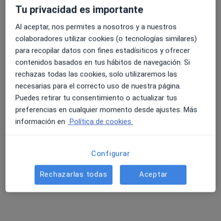
Tu privacidad es importante
Al aceptar, nos permites a nosotros y a nuestros
colaboradores utilizar cookies (o tecnologías similares)
para recopilar datos con fines estadísiticos y ofrecer
contenidos basados en tus hábitos de navegación. Si
rechazas todas las cookies, solo utilizaremos las
Opción de pago online
necesarias para el correcto uso de nuestra página.
Dr. Antonio Arrebola Moreno
Puedes retirar tu consentimiento o actualizar tus
·
Ver más
Cardiólogo
preferencias en cualquier momento desde ajustes. Más
542 opiniones
información en
Política de cookies.
Dirección 1
Dirección 2
Dirección 3
Direcció
Configurar
Calle Ancha de Gracia 9, 1ºD, Granada
•
Mapa
Rechazarlas todas
Aceptar
Cardiología Antonio Arrebola
Visita Cardiología
150 €
Este especialista no ofrece reserva de cita online en esta dirección.