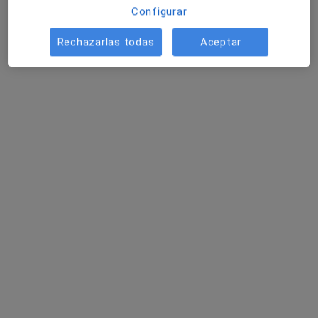
Configurar
Rechazarlas todas
Aceptar
Dr. Luis Lopez Gonzalez
·
Ver más
Cardiólogo, Internista
21 opiniones
Calle Emilio Ortuño, 5 - Edificio Capitol, 2º piso, Benidorm
•
Mapa
Consultorio privado
Primera visita Cardiología
Precio sin especificar
Este especialista no ofrece reserva de cita online en esta dirección.
Pedir una cita