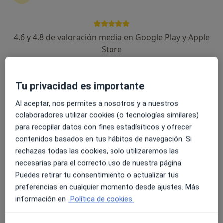
4.6 y 4.8 de valoración media en Google Play y Apple
Dra. María Begoña Tocado Unzalu
Store
·
Ver más
Cardiólogo
3 opiniones
Tu privacidad es importante
Dirección 1
Dirección 2
Al aceptar, nos permites a nosotros y a nuestros
colaboradores utilizar cookies (o tecnologías similares)
para recopilar datos con fines estadísiticos y ofrecer
Avenida Juan Carlos I , 15, Villajoyosa
•
Mapa
contenidos basados en tus hábitos de navegación. Si
Centro Médico
rechazas todas las cookies, solo utilizaremos las
Visita Cardiología
Precio sin especificar
necesarias para el correcto uso de nuestra página.
Este especialista no ofrece reserva de cita online en esta dirección.
Puedes retirar tu consentimiento o actualizar tus
preferencias en cualquier momento desde ajustes. Más
Pedir una cita
información en
Política de cookies.