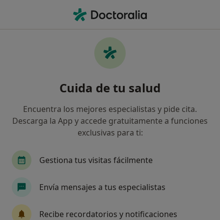
Men
Infarto De Miocardio • Villajoyosa, Alicante
Filtros
• 1
Seguro
Mapa
Especialistas en Infarto de miocardio en
Cuida de tu salud
Villajoyosa
Así organizamos los resultados
Encuentra los mejores especialistas y pide cita.
Descarga la App y accede gratuitamente a funciones
exclusivas para ti:
¿Qué especialidad estás buscando?
Cardiólogo
Fisioterapeuta
Ginecólogo
Gestiona tus visitas fácilmente
Envía mensajes a tus especialistas
Recibe recordatorios y notificaciones