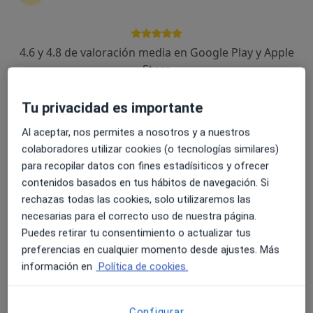
4.6 y 4.8 de valoración media en Google Play y Apple
Dr. Carlos Frechina
Store
·
Ver más
Dentista
1 opinión
Tu privacidad es importante
Paseo Germanias 20, Gandía
•
Mapa
BAYODENTAL
Al aceptar, nos permites a nosotros y a nuestros
colaboradores utilizar cookies (o tecnologías similares)
Consulta online
Servicio gratuito
para recopilar datos con fines estadísiticos y ofrecer
Este especialista no ofrece reserva de cita online en esta dirección.
contenidos basados en tus hábitos de navegación. Si
rechazas todas las cookies, solo utilizaremos las
Pedir una cita
necesarias para el correcto uso de nuestra página.
Puedes retirar tu consentimiento o actualizar tus
preferencias en cualquier momento desde ajustes. Más
información en
Política de cookies.
Configurar