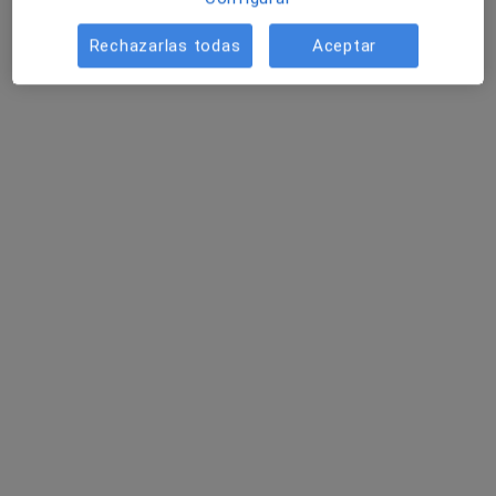
Rechazarlas todas
Aceptar
Dr. Christian Jimenez Johansson
Dentista
1 opinión
Carrer Lluís Vives, 27, Gandía
•
Mapa
Consulta Empar Benlloch
Visita Odontología
Servicio gratuito
Este especialista no ofrece reserva de cita online en esta dirección.
Pedir una cita