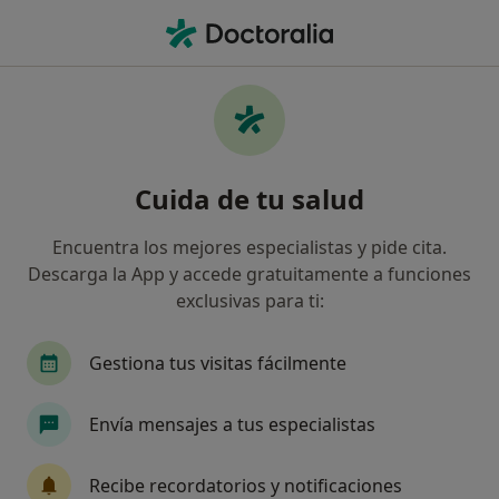
Men
La Boca Seca • Gandía, Valencia
Filtros
• 1
Seguro
Mapa
Especialistas en La boca seca en Gandía
Cuida de tu salud
Así organizamos los resultados
Encuentra los mejores especialistas y pide cita.
Descarga la App y accede gratuitamente a funciones
¿Qué especialidad estás buscando?
exclusivas para ti:
Dentista
Gestiona tus visitas fácilmente
Envía mensajes a tus especialistas
Recibe recordatorios y notificaciones