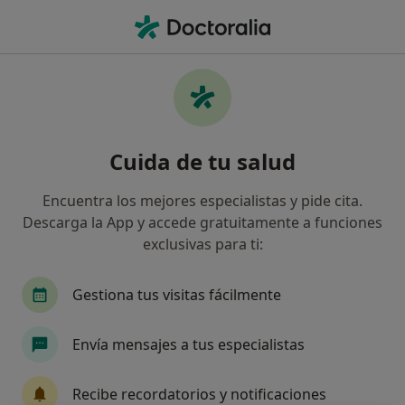
Men
Lunar Nevus • Leganés, Madrid
Filtros
• 1
Seguro
Mapa
Especialistas en Lunar (nevus) en Leganés
Cuida de tu salud
Así organizamos los resultados
Encuentra los mejores especialistas y pide cita.
Descarga la App y accede gratuitamente a funciones
¿Qué especialidad estás buscando?
exclusivas para ti:
Dermatólogo
Médico de familia
Alergólo
Gestiona tus visitas fácilmente
Envía mensajes a tus especialistas
Recibe recordatorios y notificaciones