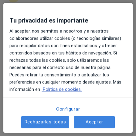
Tu privacidad es importante
4.6 y 4.8 de valoración media en Google Play y Apple
Dra. Marcela Martínez Pérez
Store
·
Ver más
Al aceptar, nos permites a nosotros y a nuestros
Dermatóloga, Médica de familia
colaboradores utilizar cookies (o tecnologías similares)
23 opiniones
para recopilar datos con fines estadísiticos y ofrecer
Avenida la Mancha, 23, Leganés
•
Mapa
contenidos basados en tus hábitos de navegación. Si
Affidea Medicentro Leganés
rechazas todas las cookies, solo utilizaremos las
Primera visita Dermatología
Precio sin especificar
necesarias para el correcto uso de nuestra página.
Puedes retirar tu consentimiento o actualizar tus
Este especialista no ofrece reserva de cita online en esta dirección.
preferencias en cualquier momento desde ajustes. Más
Pedir una cita
información en
Política de cookies.
Configurar
Rechazarlas todas
Aceptar