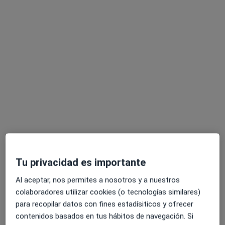
Este especialista no ofrece reserva de cita online en esta dirección.
Pedir una cita
Dra. Sandra Hernández Escobar
·
Ver más
Uróloga, Médica estética
Tu privacidad es importante
88 opiniones
Al aceptar, nos permites a nosotros y a nuestros
Dirección
Online
colaboradores utilizar cookies (o tecnologías similares)
para recopilar datos con fines estadísiticos y ofrecer
Las Palmas de Gran Canaria
•
Mapa
contenidos basados en tus hábitos de navegación. Si