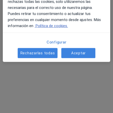
Sandra Hernández (urología y medicina estética)
rechazas todas las cookies, solo utilizaremos las
necesarias para el correcto uso de nuestra página.
Primera visita Urología
100 €
Puedes retirar tu consentimiento o actualizar tus
Este especialista no ofrece reserva de cita online en esta dirección.
preferencias en cualquier momento desde ajustes. Más
información en
Política de cookies.
Pedir una cita
Configurar
Rechazarlas todas
Aceptar
Dra. Isabel Hernández Suárez
·
Ver más
Médica estética
92 opiniones
Premio de medicina y cirugía estética 2023