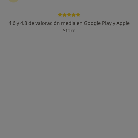
4.6 y 4.8 de valoración media en Google Play y Apple
Store
Dra. Yoiced Salar Peñate
·
Ver más
Médica estética
142 opiniones
Calle Dr. José Juan Megías 13, Las Palmas de Gran Canaria
•
Mapa
Centro Médico Estético Doctora Yoiced Salar
Visita Medicina Estética y Cirugía Cosmética
desde 50 €
Este especialista no ofrece reserva de cita online en esta dirección.
Pedir una cita