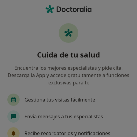
Men
Manchas En La Piel Por El Envejecimiento • Las Palmas de Gran Canaria, Las Palmas
Filtros
• 1
Seguro
Mapa
Especialistas en Manchas en la piel por el
Cuida de tu salud
envejecimiento en Las Palmas de Gran
Canaria
Encuentra los mejores especialistas y pide cita.
Así organizamos los resultados
Descarga la App y accede gratuitamente a funciones
exclusivas para ti:
¿Qué especialidad estás buscando?
Gestiona tus visitas fácilmente
Médico estético
Cirujano plástico
Dermat
Envía mensajes a tus especialistas
Recibe recordatorios y notificaciones