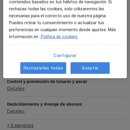
contenidos basados en tus hábitos de navegación. Si
Servicios y precios
rechazas todas las cookies, solo utilizaremos las
Visita Dermatología
necesarias para el correcto uso de nuestra página.
Detalles
Puedes retirar tu consentimiento o actualizar tus
preferencias en cualquier momento desde ajustes. Más
Biopsia cutánea, subcutánea o mucosa
información en
Política de cookies.
Detalles
Configurar
Cirugía molusco contagioso
Detalles
Rechazarlas todas
Aceptar
Control y prevención de lunares y pecas
Detalles
Desbridamiento y drenaje de absceso
Detalles
+ 5 servicios