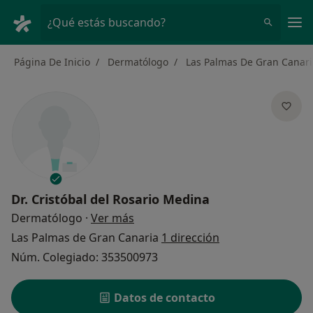
Men
¿Qué estás buscando?
Página De Inicio
Dermatólogo
Las Palmas De Gran Canari
Dr.
Cristóbal del Rosario Medina
sobre las especializaciones
Dermatólogo
·
Ver más
Las Palmas de Gran Canaria
1 dirección
Núm. Colegiado: 353500973
Datos de contacto