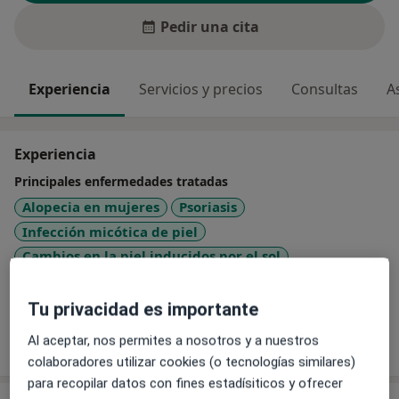
Pedir una cita
Experiencia
Servicios y precios
Consultas
A
Experiencia
Principales enfermedades tratadas
Alopecia en mujeres
Psoriasis
Infección micótica de piel
Cambios en la piel inducidos por el sol
a11y_sr_more_diseases
Cáncer de piel
+7
Tu privacidad es importante
Mostrar más detalles
Al aceptar, nos permites a nosotros y a nuestros
sobre la experiencia
colaboradores utilizar cookies (o tecnologías similares)
para recopilar datos con fines estadísiticos y ofrecer