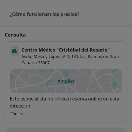
¿Cómo funcionan los precios?
Consulta
Centro Médico "Cristóbal del Rosario"
Avda. Mesa y López nº 2, 1ºD,
Las Palmas de Gran
Canaria
35007
Ampliar
se abre en una nueva pestañ
Disponibilidad
Este especialista no ofrece reserva online en esta
dirección
""="">