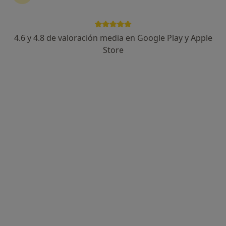
4.6 y 4.8 de valoración media en Google Play y Apple
Store
Dr. Jesus Bastida Iñarrea
·
Ver más
Dermatólogo
79 opiniones
Av. José Mesa y López, 25, Las Palmas de Gran Canaria
•
Mapa
Consulta del Dr Bastida
Biopsia cutánea, subcutánea o mucosa
Precio sin especificar
Este especialista no ofrece reserva de cita online en esta dirección.
Pedir una cita