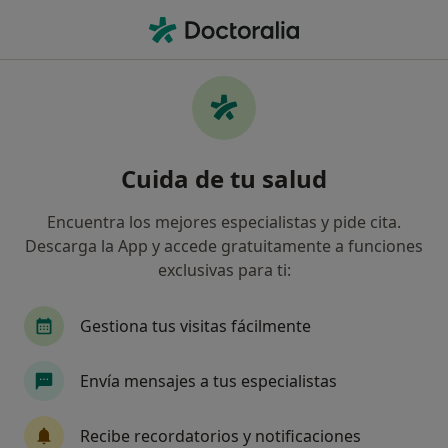
Men
Biopsia Cutánea Subcutánea O Mucosa • Las Palmas de Gran Canaria, Las Palmas
Filtros
• 1
Seguro
Mapa
Biopsia cutánea, subcutánea o mucosa en
Cuida de tu salud
Las Palmas de Gran Canaria: clínicas y
especialistas
Encuentra los mejores especialistas y pide cita.
Así organizamos los resultados
Descarga la App y accede gratuitamente a funciones
exclusivas para ti:
¿Qué especialidad estás buscando?
Gestiona tus visitas fácilmente
Dermatólogo
Médico estético
Cirujano or
Envía mensajes a tus especialistas
Recibe recordatorios y notificaciones