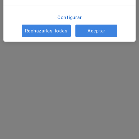
Configurar
Rechazarlas todas
Aceptar
Dr. Pablo Almeida Martín
·
Ver más
Dermatólogo
20 opiniones
Calle Canalejas 96, local bajo, Las Palmas de Gran Canaria
•
Mapa
Aliderma Clínica Dermatológica
Biopsia cutánea, subcutánea o mucosa
Precio sin especificar
Este especialista no ofrece reserva de cita online en esta dirección.
Pedir una cita