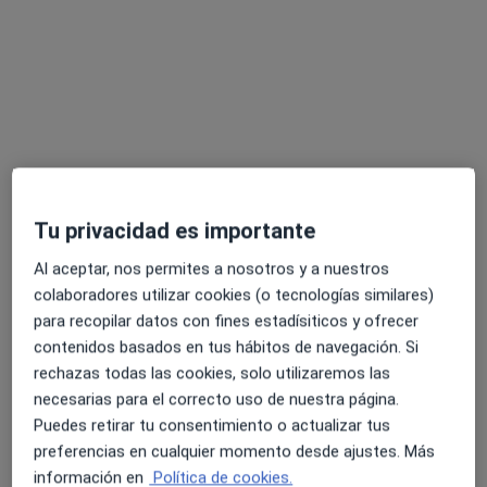
Dr. Gonzalo Gómez San-Gil
·
Ver más
Cirujano oral y maxilofacial, Médico estético
Tu privacidad es importante
11 opiniones
Al aceptar, nos permites a nosotros y a nuestros
Barranco de la Ballena, s/n, Las Palmas de Gran Canaria
•
Mapa
colaboradores utilizar cookies (o tecnologías similares)
Hospital Universitario de Gran Canaria Dr. Negrín
para recopilar datos con fines estadísiticos y ofrecer
contenidos basados en tus hábitos de navegación. Si
Biopsia cutánea, subcutánea o mucosa
Precio sin especificar
rechazas todas las cookies, solo utilizaremos las
Este especialista no ofrece reserva de cita online en esta dirección.
necesarias para el correcto uso de nuestra página.
Puedes retirar tu consentimiento o actualizar tus
Pedir una cita
preferencias en cualquier momento desde ajustes. Más
información en
Política de cookies.