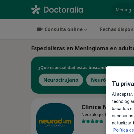
especiali
Consulta online
Fechas dispon
Especialistas en Meningioma en adult
¿Qué especialidad estás buscando?
Neurocirujano
Neurólogo
Pe
Tu priv
Al aceptar,
tecnologías
Clínica Neurode
basados en
Neurólogo, Pediatra, Psiq
necesarias
101 opiniones
actualizar
Política d