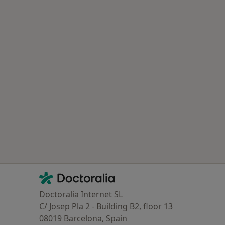
Contacto
Doctoralia - Página de inicio
Doctoralia Internet SL
C/ Josep Pla 2 - Building B2, floor 13
08019 Barcelona, Spain