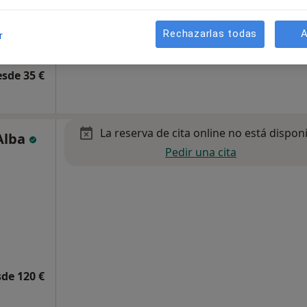
Rechazarlas todas
A
r
esde 35 €
La reserva de cita online no está dispon
Alba
Pedir una cita
de 120 €