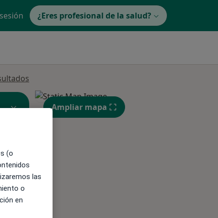
 sesión
¿Eres profesional de la salud?
sultados
Ampliar mapa
es (o
contenidos
ible
lizaremos las
miento o
ción en