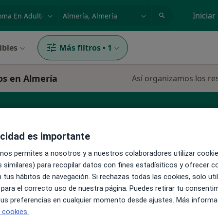
dad, enfermedad o nombre
p. ej. Madrid
Iniciar
ibles
Más filtros
•
1
os en Almería
Así organizamos los re
diatra
Psiquiatra
acidad es importante
 nos permites a nosotros y a nuestros colaboradores utilizar cooki
 similares) para recopilar datos con fines estadísiticos y ofrecer 
La reserva de cita online no está dispon
m
 tus hábitos de navegación. Si rechazas todas las cookies, solo uti
Mostrar perfil
uiatra
 para el correcto uso de nuestra página. Puedes retirar tu consenti
 tus preferencias en cualquier momento desde ajustes. Más informa
e cookies.