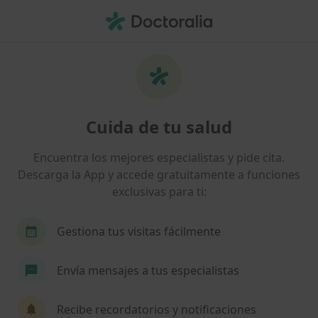
Men
Hernia Discal • Almería, Almería
Filtros
• 1
Seguro
Mapa
Especialistas en Hernia discal en Almería
Cuida de tu salud
Así organizamos los resultados
Encuentra los mejores especialistas y pide cita.
Descarga la App y accede gratuitamente a funciones
¿Qué especialidad estás buscando?
exclusivas para ti:
Médico general
Neurocirujano
Homeópat
Gestiona tus visitas fácilmente
Envía mensajes a tus especialistas
Recibe recordatorios y notificaciones