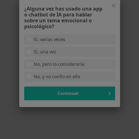
Cl. Nueva Musa, s/n, Almería
•
Mapa
Hospital Mediterráneo
¿Alguna vez has usado una app
o chatbot de IA para hablar
Primera visita Neurocirugía
Precio sin especificar
sobre un tema emocional o
psicológico?
Este especialista no ofrece reserva de cita online en esta dirección.
Sí, varias veces
Pedir una cita
Sí, una vez
No, pero lo consideraría
No, y no confío en ello
Continuar
Dr. Jose Masegosa Gonzalez
Neurocirujano
1 opinión
Calle Italia, 23, bajo 2, Almería
•
Mapa