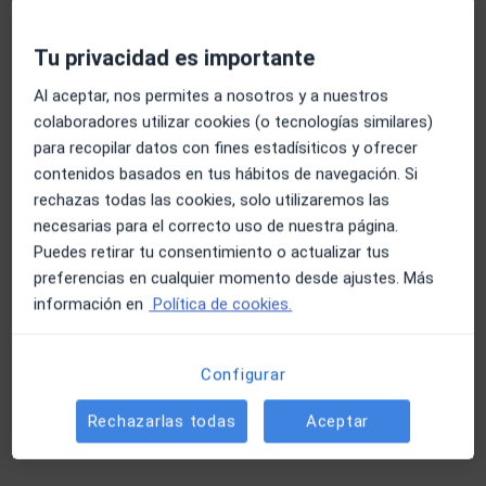
Tu privacidad es importante
Al aceptar, nos permites a nosotros y a nuestros
colaboradores utilizar cookies (o tecnologías similares)
Fernando Arco Adamuz
para recopilar datos con fines estadísiticos y ofrecer
contenidos basados en tus hábitos de navegación. Si
·
Ver más
Fisioterapeuta, Osteópata
rechazas todas las cookies, solo utilizaremos las
69 opiniones
necesarias para el correcto uso de nuestra página.
C. Conde Ofalia 22, Almería
•
Mapa
Puedes retirar tu consentimiento o actualizar tus
Fernando Arco Fisiterapia Almería
preferencias en cualquier momento desde ajustes. Más
Consulta online
Servicio gratuito
información en
Política de cookies.
Este especialista no ofrece reserva de cita online en esta dirección.
Configurar
Pedir una cita
Rechazarlas todas
Aceptar