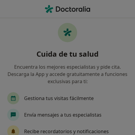
Men
¿Qué estás buscando?
Página De Inicio
Enfermedades
Hematoma Subdural Crónico
Hematoma subdural crónico -
Cuida de tu salud
Información, expertos y
Encuentra los mejores especialistas y pide cita.
preguntas frecuentes
Descarga la App y accede gratuitamente a funciones
exclusivas para ti:
Nombres alternativos: Hematoma subdural de tipo
crónico
Gestiona tus visitas fácilmente
Envía mensajes a tus especialistas
Información
Pregunta al Experto
Recibe recordatorios y notificaciones