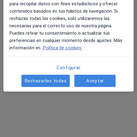
Neurocirujano
para recopilar datos con fines estadísiticos y ofrecer
Valencia
contenidos basados en tus hábitos de navegación. Si
rechazas todas las cookies, solo utilizaremos las
Pablo Barbero Aznárez
necesarias para el correcto uso de nuestra página.
Puedes retirar tu consentimiento o actualizar tus
Neurocirujano
preferencias en cualquier momento desde ajustes. Más
Madrid
información en
Política de cookies.
Pablo Mazón Á.
Configurar
Neurocirujano
Rechazarlas todas
Aceptar
Badalona
Diego Mancilla Las Heras
Urgenciólogo, Médico general
Castelldefels