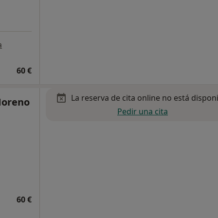
a
60 €
La reserva de cita online no está dispon
Moreno
Pedir una cita
60 €