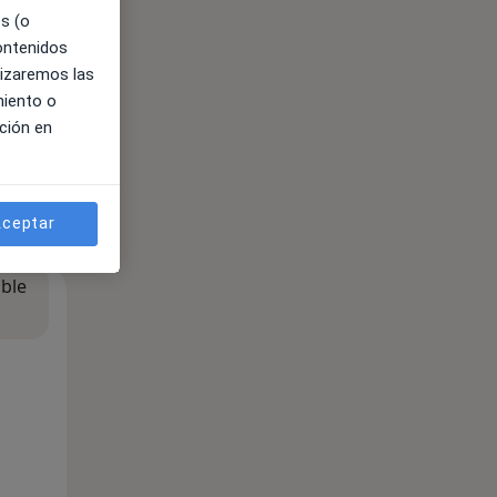
es (o
contenidos
lizaremos las
miento o
ción en
ceptar
ible