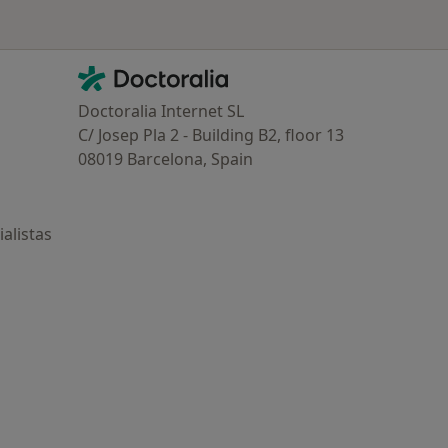
Contacto
Doctoralia - Página de inicio
Doctoralia Internet SL
C/ Josep Pla 2 - Building B2, floor 13
08019 Barcelona, Spain
alistas