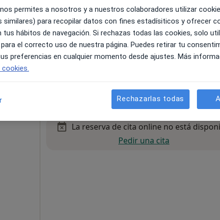
 nos permites a nosotros y a nuestros colaboradores utilizar cooki
 similares) para recopilar datos con fines estadísiticos y ofrecer 
 tus hábitos de navegación. Si rechazas todas las cookies, solo uti
 para el correcto uso de nuestra página. Puedes retirar tu consenti
 tus preferencias en cualquier momento desde ajustes. Más informa
e cookies.
Betesda.Gabinete de psicología María Montoya Navarro
45 €
Rechazarlas todas
A
r
La reserva de cita online no está dispon
Pedir una cita