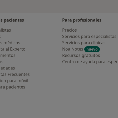
os pacientes
Para profesionales
listas
Precios
s
Servicios para especialistas
s médicos
Servicios para clínicas
ta al Experto
Noa Notes
nuevo
amentos
Recursos gratuitos
os
Centro de ayuda para especi
medades
tas Frecuentes
ión para móvil
ara pacientes