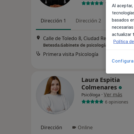
17 opiniones
Al aceptar,
tecnologías
basados en
Dirección 1
Dirección 2
Online
necesarias
actualizar
Calle de Toledo 8, Ciudad Real
•
Mapa
Política d
Primera visita Psicología
Configura
Laura Espitia
Colmenares
·
Ver más
Psicóloga
6 opiniones
Dirección
Online