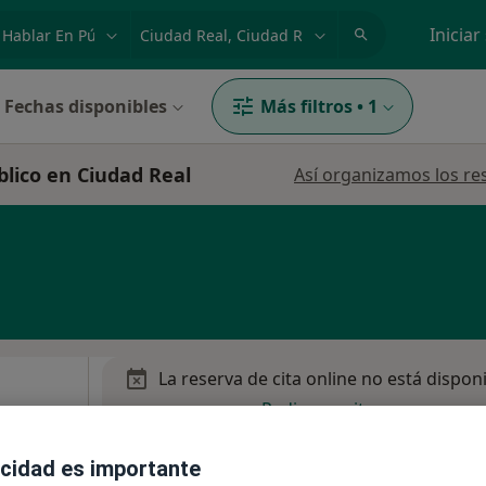
dad, enfermedad o nombre
p. ej. Madrid
Iniciar
Fechas disponibles
Más filtros
•
1
blico en Ciudad Real
Así organizamos los re
La reserva de cita online no está dispon
Pedir una cita
avarro
acidad es importante