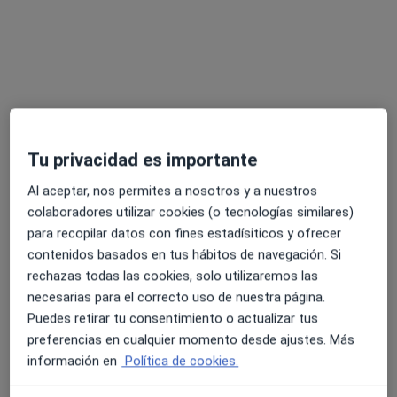
Opción de pago online
Tu privacidad es importante
Dra. Marina Mazheika
Al aceptar, nos permites a nosotros y a nuestros
·
Ver más
Ginecóloga, Sexóloga
colaboradores utilizar cookies (o tecnologías similares)
303 opiniones
para recopilar datos con fines estadísiticos y ofrecer
contenidos basados en tus hábitos de navegación. Si
Dirección
Online
rechazas todas las cookies, solo utilizaremos las
necesarias para el correcto uso de nuestra página.
Calle Ribera del Genil 1, 4A, Granada
•
Mapa
Puedes retirar tu consentimiento o actualizar tus
Dra. Marina Mazheika
preferencias en cualquier momento desde ajustes. Más
información en
Política de cookies.
Primera visita Ginecología y Obstetricia
desde 120 €
Este especialista no ofrece reserva de cita online en esta dirección.