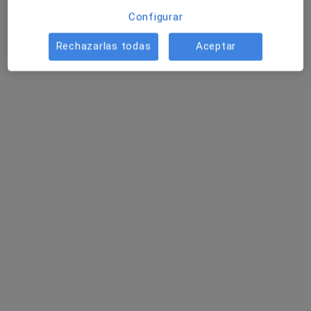
Configurar
Pedir una cita
Rechazarlas todas
Aceptar
Opción de pago online
Dra. Irene Vico Zúñiga
·
Ver más
Ginecóloga
145 opiniones
Plaza Gran Capitán 1, 6ºC, Granada
•
Mapa
Clínica GineVida
Ecografía 3D
desde 120 €