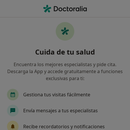
Men
Mioma • Granada, Granada
Filtros
• 1
Seguro
Mapa
Especialistas en Mioma en Granada
Cuida de tu salud
Así organizamos los resultados
Encuentra los mejores especialistas y pide cita.
Descarga la App y accede gratuitamente a funciones
¿Qué especialidad estás buscando?
exclusivas para ti:
Ginecólogo
Patólogo
Sexólogo
Gestiona tus visitas fácilmente
Envía mensajes a tus especialistas
Recibe recordatorios y notificaciones