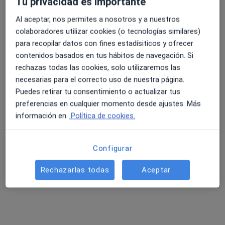
Tu privacidad es importante
Al aceptar, nos permites a nosotros y a nuestros
colaboradores utilizar cookies (o tecnologías similares)
4.6 y 4.8 de valoración media en Google Play y Apple
para recopilar datos con fines estadísiticos y ofrecer
Dra. Rosa Maria Llorente Pascual
Store
contenidos basados en tus hábitos de navegación. Si
·
Ver más
Traumatóloga
rechazas todas las cookies, solo utilizaremos las
297 opiniones
necesarias para el correcto uso de nuestra página.
Puedes retirar tu consentimiento o actualizar tus
Paseo de la Isla, 3, Burgos
•
Mapa
preferencias en cualquier momento desde ajustes. Más
Hospital San Juan de Dios. Burgos
información en
Política de cookies.
Primera visita Traumatología y Cirugía Ortopédica
desde 100 €
Este especialista no ofrece reserva de cita online en esta dirección.
Configurar
Pedir una cita
Rechazarlas todas
Aceptar