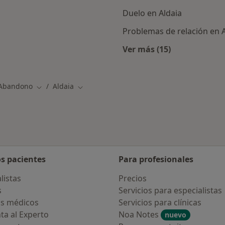
Duelo en Aldaia
Problemas de relación en A
Ver más (15)
Más en esta catego
 Abandono
Aldaia
Cambiar de ciudad
Cambiar de ciudad
os pacientes
Para profesionales
listas
Precios
s
Servicios para especialistas
s médicos
Servicios para clínicas
ta al Experto
Noa Notes
nuevo