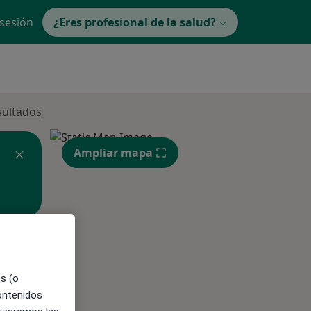
 sesión
¿Eres profesional de la salud?
sultados
Ampliar mapa
ible
es (o
contenidos