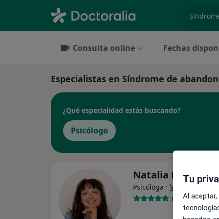
especiali
Consulta online
Fechas dispon
Especialistas en Síndrome de abandon
¿Qué especialidad estás buscando?
Psicólogo
Natalia Peña Gui
Tu priv
·
Ver más
Psicóloga
Al aceptar,
6 opiniones
tecnologías