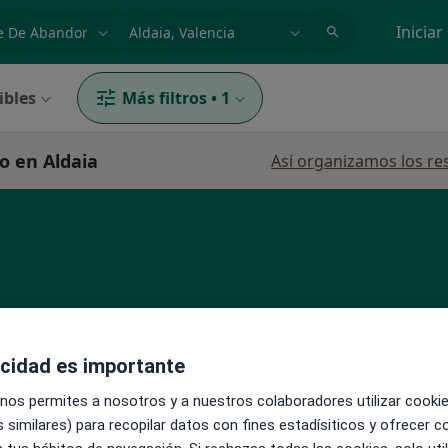
dad, enfermedad o nombre
p. ej. Madrid
Iniciar
ibles
Más filtros
•
1
o en Aldaia
Así organizamos los re
La reserva de cita online no está dispon
llén
acidad es importante
Pedir una cita
 nos permites a nosotros y a nuestros colaboradores utilizar cooki
 similares) para recopilar datos con fines estadísiticos y ofrecer 