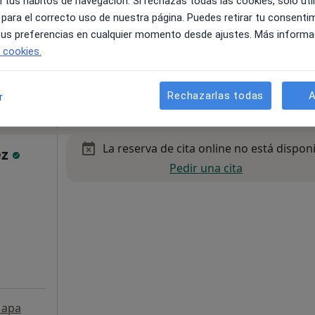
 tus hábitos de navegación. Si rechazas todas las cookies, solo uti
 para el correcto uso de nuestra página. Puedes retirar tu consenti
 tus preferencias en cualquier momento desde ajustes. Más informa
28, Valencia
•
Mapa
e cookies.
50 €
Rechazarlas todas
A
r
La reserva de cita online no está dispon
ez
Pedir una cita
apa