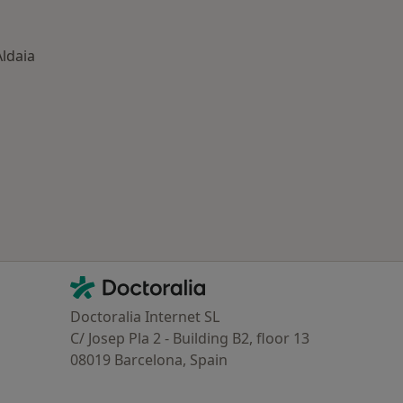
ldaia
ría: Otras enfermedades en Aldaia
Contacto
Doctoralia - Página de inicio
Doctoralia Internet SL
C/ Josep Pla 2 - Building B2, floor 13
08019 Barcelona, Spain