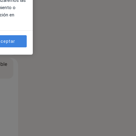
lizaremos las
miento o
ción en
ceptar
ible