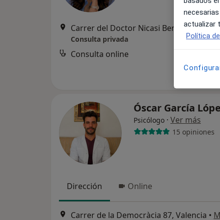
basados en
necesarias
actualizar
Carrer del Doctor Nicasi Benlloch, 1
Política d
Consulta privada
Consulta online
Configura
Óscar García Lóp
·
Ver más
Psicólogo
15 opiniones
Dirección
Online
Carrer de la Democràcia 87, Valencia
•
M