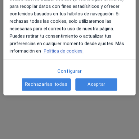
para recopilar datos con fines estadísiticos y ofrecer
contenidos basados en tus hábitos de navegación. Si
rechazas todas las cookies, solo utilizaremos las
4.6 y 4.8 de valoración media en Google Play y Apple
necesarias para el correcto uso de nuestra página.
Dr. Josep Rubio Palau
Store
Puedes retirar tu consentimiento o actualizar tus
·
Ver más
Cirujano oral y maxilofacial
preferencias en cualquier momento desde ajustes. Más
5 opiniones
información en
Política de cookies.
Avinguda de Sarrià 163, Barcelona
•
Mapa
Clínica Corachan
Configurar
Primera visita Cirugía Oral y Maxilofacial
115 €
Este especialista no ofrece reserva de cita online en esta dirección.
Rechazarlas todas
Aceptar
Pedir una cita
Búsquedas relacionadas
Otras enfermedades en Barcelona