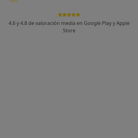
4.6 y 4.8 de valoración media en Google Play y Apple
Dr. Juan Carlos Portugal del Pino
Store
·
Ver más
Cardiólogo
773 opiniones
Cardiología clínica, preventiva y deportiva
Pruebas de diagnóstico no invasivo
Atención en ingles, francés y castellano
Dirección
Online
Carrer Tuset 23-25, Entresuelo, Locales Medical Tuset Barcelona, Barcelona
•
Mapa
Cardiología Clínica y Deportiva Dr. Portugal - CardiO2Max
Primera visita Cardiología
150 €
Este especialista no ofrece reserva de cita online en esta dirección.