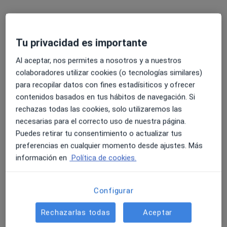
Dirección 1
Dirección 2
Online
Carrer de Numància, 47-49, Barcelona
•
Mapa
Tu privacidad es importante
Dr. José Alejandro Herrera
Al aceptar, nos permites a nosotros y a nuestros
Primera visita Cardiología
120 €
colaboradores utilizar cookies (o tecnologías similares)
Este especialista no ofrece reserva de cita online en esta dirección.
para recopilar datos con fines estadísiticos y ofrecer
contenidos basados en tus hábitos de navegación. Si
Pedir una cita
rechazas todas las cookies, solo utilizaremos las
necesarias para el correcto uso de nuestra página.
Puedes retirar tu consentimiento o actualizar tus
preferencias en cualquier momento desde ajustes. Más
información en
Política de cookies.
Configurar
Rechazarlas todas
Aceptar
Dr. Akram Loubad