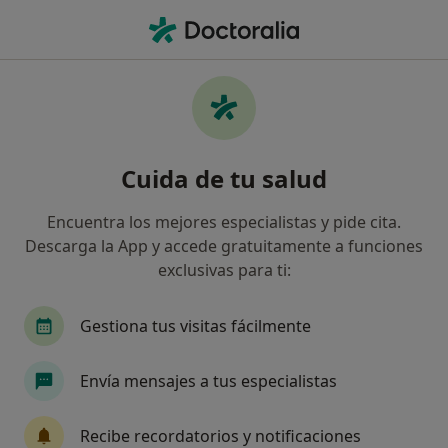
Men
Soplo Cardíaco • Barcelona, Barcelona
Filtros
• 1
Seguro
Mapa
Especialistas en Soplo cardíaco en
Cuida de tu salud
Barcelona
Así organizamos los resultados
Encuentra los mejores especialistas y pide cita.
Descarga la App y accede gratuitamente a funciones
exclusivas para ti:
¿Qué especialidad estás buscando?
Cardiólogo
Pediatra
Analista clínico
Gestiona tus visitas fácilmente
Envía mensajes a tus especialistas
Recibe recordatorios y notificaciones