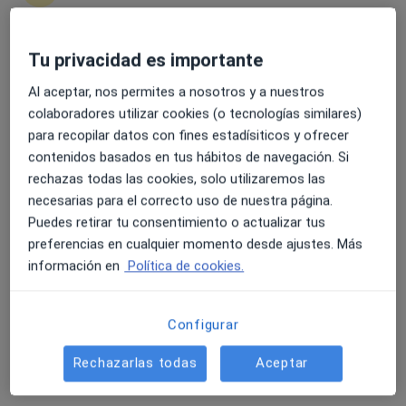
Tu privacidad es importante
4.6 y 4.8 de valoración media en Google Play y Apple
Dra. MONSERRAT RIBAS OCHOA
Store
Al aceptar, nos permites a nosotros y a nuestros
·
Ver más
colaboradores utilizar cookies (o tecnologías similares)
Psicóloga
47 opiniones
para recopilar datos con fines estadísiticos y ofrecer
contenidos basados en tus hábitos de navegación. Si
Dirección 1
Dirección 2
Online
rechazas todas las cookies, solo utilizaremos las
necesarias para el correcto uso de nuestra página.
Puedes retirar tu consentimiento o actualizar tus
Carrer Pintor Sorolla 5, Aldaia
•
Mapa
preferencias en cualquier momento desde ajustes. Más
Clínica SERBERE
información en
Política de cookies.
Consulta online
60 €
Este especialista no ofrece reserva de cita online en esta dirección.
Configurar
Pedir una cita
Rechazarlas todas
Aceptar