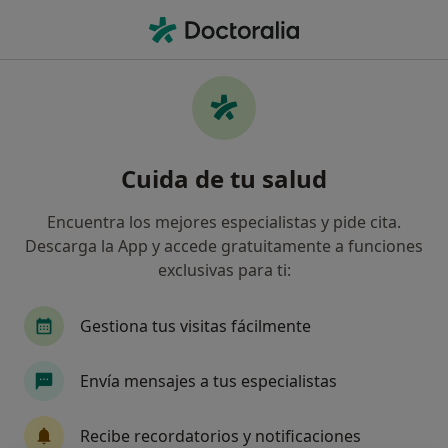
Men
Tanatofobia Miedo A La Muerte • Aldaia, Valencia
Filtros
• 1
Mapa
Especialistas en Tanatofobia (miedo a la
Cuida de tu salud
muerte) en Aldaia
Así organizamos los resultados
Encuentra los mejores especialistas y pide cita.
Descarga la App y accede gratuitamente a funciones
exclusivas para ti:
¿Qué especialidad estás buscando?
Psicólogo
Gestiona tus visitas fácilmente
Envía mensajes a tus especialistas
Recibe recordatorios y notificaciones