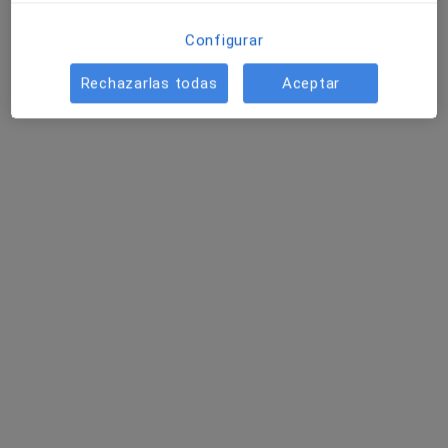
Pedir una cita
Configurar
Rechazarlas todas
Aceptar
CLINICA SINAPSIS
·
Ver más
Logopeda, Forense, Psicólogo
229 opiniones
C/ Pintor Togores, nº 42 local bajos, Cerdanyola del Vallès
•
Mapa
CLINICA SINAPSIS
Visita Logopedia y Logofoniatría
desde 35 €
Mostrar más servicios