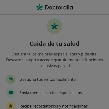
Men
Trastorno Fonológico • Ripollet, Barcelona
Filtros
• 1
Seguro
Mapa
Especialistas en Trastorno fonológico en
Cuida de tu salud
Ripollet
Así organizamos los resultados
Encuentra los mejores especialistas y pide cita.
Descarga la App y accede gratuitamente a funciones
exclusivas para ti:
¿Qué especialidad estás buscando?
Logopeda
Psicólogo
Psicólogo infantil
Gestiona tus visitas fácilmente
Envía mensajes a tus especialistas
Recibe recordatorios y notificaciones