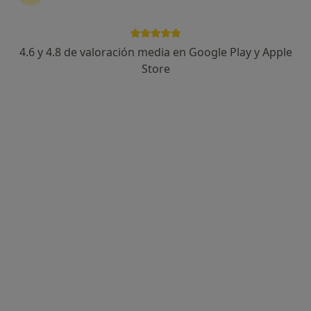
4.6 y 4.8 de valoración media en Google Play y Apple
Fernanda Palenzuela Moral
Store
·
Ver más
Psicóloga, Psicóloga infantil
49 opiniones
Dirección
Online
Carrer de Martí l'Humà 5, Sabadell
•
Mapa
Psicología y orientación ( Sabadell)
Primera visita Psicología
60 €
Este especialista no ofrece reserva de cita online en esta dirección.
Pedir una cita