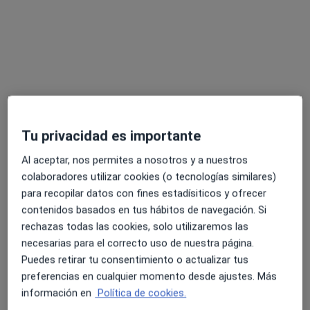
Lorena Díaz Suárez
·
Ver más
Logopeda
Tu privacidad es importante
2 opiniones
Al aceptar, nos permites a nosotros y a nuestros
colaboradores utilizar cookies (o tecnologías similares)
Dirección
Online 1
Online 2
para recopilar datos con fines estadísiticos y ofrecer
contenidos basados en tus hábitos de navegación. Si
C/ Pintor Togores, nº 42 local bajos, Cerdanyola del Vallès
•
Mapa
rechazas todas las cookies, solo utilizaremos las
CLINICA SINAPSIS
necesarias para el correcto uso de nuestra página.
Visita Logopedia y Logofoniatría
desde 35 €
Puedes retirar tu consentimiento o actualizar tus
preferencias en cualquier momento desde ajustes. Más
Este especialista no ofrece reserva de cita online en esta dirección.
información en
Política de cookies.