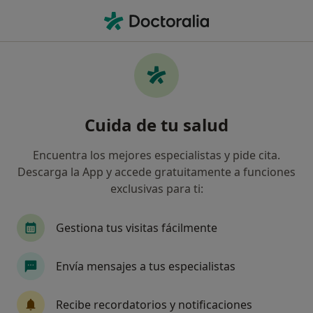
Men
Trastornos Sexuales • Marbella, Málaga
Filtros
• 1
Seguro
Mapa
Especialistas en Trastornos sexuales en
Cuida de tu salud
Marbella
Así organizamos los resultados
Encuentra los mejores especialistas y pide cita.
Descarga la App y accede gratuitamente a funciones
exclusivas para ti:
¿Qué especialidad estás buscando?
Psicólogo
Fisioterapeuta
Psicólogo infant
Gestiona tus visitas fácilmente
Envía mensajes a tus especialistas
Recibe recordatorios y notificaciones