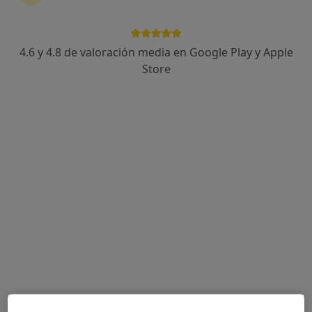
4.6 y 4.8 de valoración media en Google Play y Apple
Carolina Bravo
Store
·
Ver más
Psicóloga
206 opiniones
Dirección
Online
Av. Antonio Belón, 8, Marbella
•
Mapa
Consulta Marbella
Visita Psicología
Precio sin especificar
Este especialista no ofrece reserva de cita online en esta dirección.
Pedir una cita