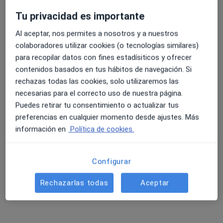
Tu privacidad es importante
Al aceptar, nos permites a nosotros y a nuestros
colaboradores utilizar cookies (o tecnologías similares)
para recopilar datos con fines estadísiticos y ofrecer
contenidos basados en tus hábitos de navegación. Si
Alejandra Hernández Gil
rechazas todas las cookies, solo utilizaremos las
necesarias para el correcto uso de nuestra página.
·
Ver más
Psicóloga, Sexóloga
Puedes retirar tu consentimiento o actualizar tus
111 opiniones
preferencias en cualquier momento desde ajustes. Más
información en
Política de cookies.
Dirección
Online
Avenida de Nabeul 14, Marbella
•
Mapa
Configurar
Hernández Psicólogos
Rechazarlas todas
Aceptar
Primera visita Psicología
75 €
Este especialista no ofrece reserva de cita online en esta dirección.