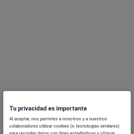
Dr. Jairo Hoyos Chacón
·
Ver más
Oftalmólogo, Oftalmólogo infantil
26 opiniones
Dirección
Online
Rambla 62, Sabadell
•
Mapa
Instituto Oftalmológico Hoyos
Primera visita Oftalmología
Precio sin especificar
Este especialista no ofrece reserva de cita online en esta dirección.
Pedir una cita
Tu privacidad es importante
Al aceptar, nos permites a nosotros y a nuestros
colaboradores utilizar cookies (o tecnologías similares)
para recopilar datos con fines estadísiticos y ofrecer