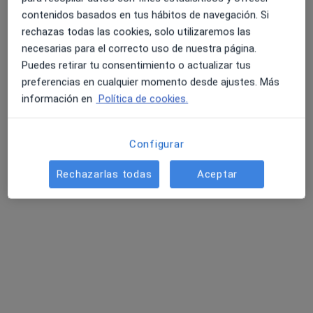
contenidos basados en tus hábitos de navegación. Si
rechazas todas las cookies, solo utilizaremos las
necesarias para el correcto uso de nuestra página.
Puedes retirar tu consentimiento o actualizar tus
preferencias en cualquier momento desde ajustes. Más
Dra. Lorena Almudí Cortes
información en
Política de cookies.
·
Ver más
Oftalmóloga
3 opiniones
Configurar
Dirección 1
Dirección 2
Dirección 3
Rechazarlas todas
Aceptar
Carrer Sant Pere, 3, Sabadell
•
Mapa
Instituto de Oftalmología Avanzada Nayef
Primera visita Oftalmología
125 €
Este especialista no ofrece reserva de cita online en esta dirección.
Pedir una cita