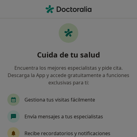
Men
Uveítis • Terrassa, Barcelona
Filtros
• 1
Seguro
Mapa
Especialistas en Uveítis en Terrassa
Cuida de tu salud
Así organizamos los resultados
Encuentra los mejores especialistas y pide cita.
Descarga la App y accede gratuitamente a funciones
¿Qué especialidad estás buscando?
exclusivas para ti:
Oftalmólogo
Alergólogo
Analista clínico
Gestiona tus visitas fácilmente
Envía mensajes a tus especialistas
Recibe recordatorios y notificaciones