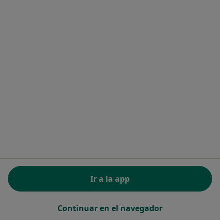
Dra. Laura Mañalich Barrachina
Ginecólogo
Passeig del Terraplè 17, Molins de Rei
•
Mapa
EV Medical Molins
Visita Ginecología y Obstetricia
Precio sin especificar
Este especialista no ofrece reserva de cita online en esta dirección.
Pedir una cita
Ir a la app
Continuar en el navegador