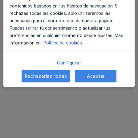
Perfil nuevo
Opción de pago online
contenidos basados en tus hábitos de navegación. Si
Dr. Markus Nitzschke
rechazas todas las cookies, solo utilizaremos las
·
Ver más
Ginecólogo
necesarias para el correcto uso de nuestra página.
Puedes retirar tu consentimiento o actualizar tus
Dirección
Online
preferencias en cualquier momento desde ajustes. Más
información en
Política de cookies.
Gran Via de les Corts Catalanes 416, Barcelona
•
Mapa
Instituto Reproducción CEFER
Configurar
Consulta de Reproducción Asistida. Gratuita
Servicio gratuito
Este especialista no ofrece reserva de cita online en esta dirección.
Rechazarlas todas
Aceptar
Pedir una cita