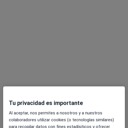
Ningún profesional de este centro tiene citas disponibles
Mostrar perfil
Especialistas disponibles
Estos especialistas se encuentran fuera de Distrito
De Les Corts, Barcelona, Barcelona, en zonas
cercanas a tu búsqueda
Tu privacidad es importante
Al aceptar, nos permites a nosotros y a nuestros
colaboradores utilizar cookies (o tecnologías similares)
para recopilar datos con fines estadísiticos y ofrecer