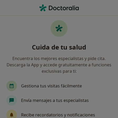
Men
Ginecólogo • Distrito De Les Corts, Barcelona, Barcelona
Filtros
Seguro
Mapa
Ginecólogos en Distrito De Les Corts,
Cuida de tu salud
Barcelona
Así organizamos los resultados
Encuentra los mejores especialistas y pide cita.
Descarga la App y accede gratuitamente a funciones
exclusivas para ti:
¿Cuál es tu compañía aseguradora?
Adeslas
Asisa
Sanitas
Gestiona tus visitas fácilmente
DKV Seguros
Mapfre
Ver más
Envía mensajes a tus especialistas
Recibe recordatorios y notificaciones