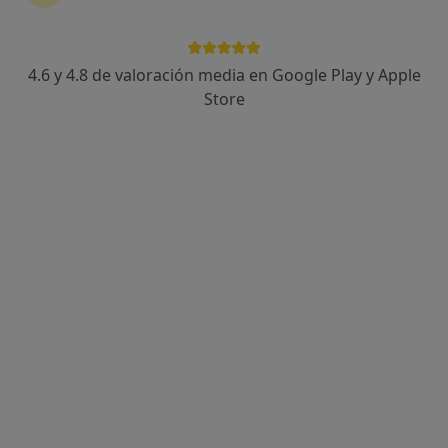
4.6 y 4.8 de valoración media en Google Play y Apple
Store
Dra. Glória Tena Vivó
·
Ver más
Ginecóloga
31 opiniones
Passeig del Terraplè 97, Molins de Rei
•
Mapa
Centre Mèdic Molins de Rei
Visita Ginecología y Obstetricia
120 €
Este especialista no ofrece reserva de cita online en esta dirección.
Pedir una cita