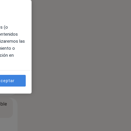
ible
es (o
contenidos
lizaremos las
miento o
ción en
ceptar
ible