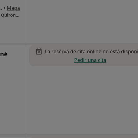
m. 1, Sant Cugat del Vallès
•
Mapa
Hospital Universitari General de Catalunya - QuironSalud
La reserva de cita online no está dispon
iné
Pedir una cita