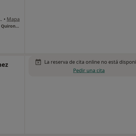
m. 1, Sant Cugat del Vallès
•
Mapa
Hospital Universitari General de Catalunya - QuironSalud
La reserva de cita online no está dispon
nez
Pedir una cita