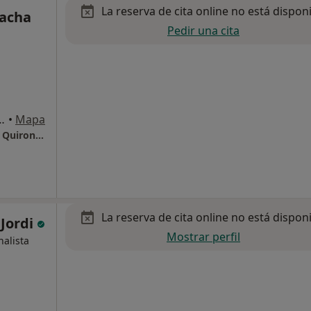
La reserva de cita online no está dispon
gacha
Pedir una cita
m. 1, Sant Cugat del Vallès
•
Mapa
Hospital Universitari General de Catalunya - QuironSalud
La reserva de cita online no está dispon
 Jordi
Mostrar perfil
nalista