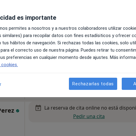
acidad es importante
La reserva de cita online no está dispon
r
Pedir una cita
 nos permites a nosotros y a nuestros colaboradores utilizar cooki
 similares) para recopilar datos con fines estadísiticos y ofrecer 
 tus hábitos de navegación. Si rechazas todas las cookies, solo uti
 para el correcto uso de nuestra página. Puedes retirar tu consenti
 tus preferencias en cualquier momento desde ajustes. Más informa
m. 1, Sant Cugat del Vallès
•
Mapa
e cookies.
Hospital Universitari General de Catalunya - QuironSalud
Rechazarlas todas
A
r
La reserva de cita online no está dispon
 Perez
Pedir una cita