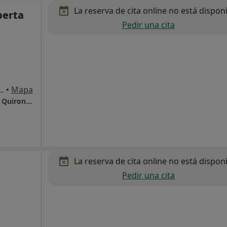
La reserva de cita online no está dispon
berta
Pedir una cita
m. 1, Sant Cugat del Vallès
•
Mapa
Hospital Universitari General de Catalunya - QuironSalud
La reserva de cita online no está dispon
Pedir una cita