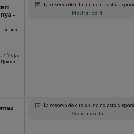
La reserva de cita online no está dispon
tari
Mostrar perfil
nya -
·
lergólogo
m. 1, Sant Cugat del Vallès
•
Mapa
Hospital Universitari General de Catalunya - QuironSalud
La reserva de cita online no está dispon
Gomez
Pedir una cita