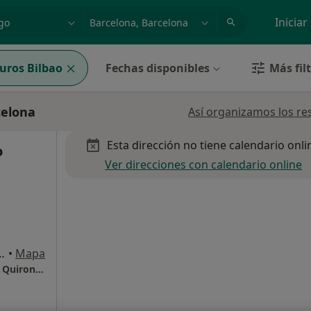
dad, enfermedad o nombre
p. ej. Madrid
Iniciar
uros Bilbao
Fechas disponibles
Más fil
celona
Así organizamos los re
Esta dirección no tiene calendario onli
o
Ver direcciones con calendario online
m. 1, Sant Cugat del Vallès
•
Mapa
Hospital Universitari General de Catalunya - QuironSalud