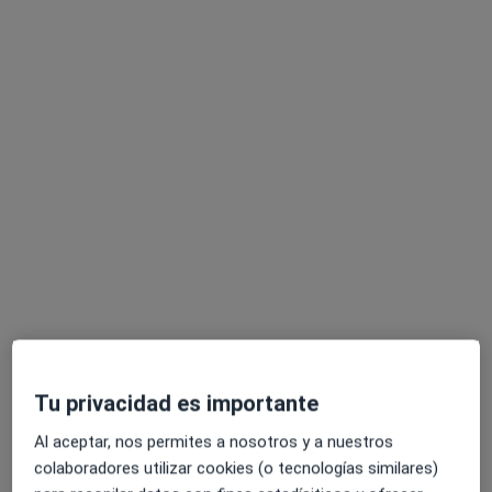
Estos especialistas se encuentran fuera de Dos
Hermanas, Sevilla, en zonas cercanas a tu búsqueda
Dra. Ana Jiménez García
·
Ver más
Ginecóloga
38 opiniones
Dirección 1
Dirección 2
Tu privacidad es importante
Al aceptar, nos permites a nosotros y a nuestros
Glorieta Ángel Domínguez Jiménez, Pediatra, 2 – Castilleja de la Cuesta, Castilleja de la Cuesta
•
Mapa
colaboradores utilizar cookies (o tecnologías similares)
INSEGO - Instituto Sevillano de Ginecología y Obstetricia