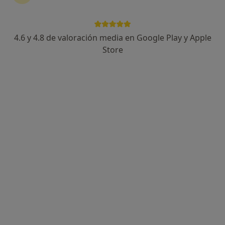
12 opiniones
Ronda Adolfo Suárez nº 38, Dos Hermanas
•
Mapa
Centro Médico Arco Norte
4.6 y 4.8 de valoración media en Google Play y Apple
Acepta Adeslas
Store
Primera visita Ginecología y Obstetricia
Este especialista no ofrece reserva de cita online en esta dirección.
Pedir una cita
Centro Médico Arco Norte