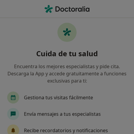
Men
Ginecólogo • Dos Hermanas, Sevilla
Filtros
Seguro:
Adeslas
M
Ginecólogos de Adeslas en Dos Hermanas
Cuida de tu salud
Así organizamos los resultados
Encuentra los mejores especialistas y pide cita.
Descarga la App y accede gratuitamente a funciones
exclusivas para ti:
Gestiona tus visitas fácilmente
Envía mensajes a tus especialistas
Dr. Manuel Vargas Broquetas
·
Ver más
Ginecólogo
Recibe recordatorios y notificaciones