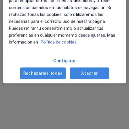
para recopilar datos con fines estadísiticos y ofrecer
Acepta Adeslas
contenidos basados en tus hábitos de navegación. Si
Primera visita Ginecología y Obstetricia
rechazas todas las cookies, solo utilizaremos las
necesarias para el correcto uso de nuestra página.
Este especialista no ofrece reserva de cita online en esta dirección.
Puedes retirar tu consentimiento o actualizar tus
preferencias en cualquier momento desde ajustes. Más
Pedir una cita
información en
Política de cookies.
Configurar
Rechazarlas todas
Aceptar
Dr. Rony D Brenner Anidjar
·
Ver más
Ginecólogo
25 opiniones
Glorieta Ángel Domínguez Jiménez, Pediatra, 2 – Castilleja de la Cuesta, Castilleja de la Cuesta
•
Mapa