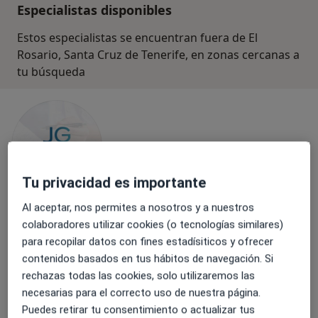
Especialistas disponibles
Estos especialistas se encuentran fuera de El
Rosario, Santa Cruz de Tenerife, en zonas cercanas a
tu búsqueda
Tu privacidad es importante
Al aceptar, nos permites a nosotros y a nuestros
Dra. Ayah Al Iraki De La Nuez
colaboradores utilizar cookies (o tecnologías similares)
Ginecólogo
para recopilar datos con fines estadísiticos y ofrecer
6 opiniones
contenidos basados en tus hábitos de navegación. Si
rechazas todas las cookies, solo utilizaremos las
Dirección
Online
necesarias para el correcto uso de nuestra página.
Puedes retirar tu consentimiento o actualizar tus