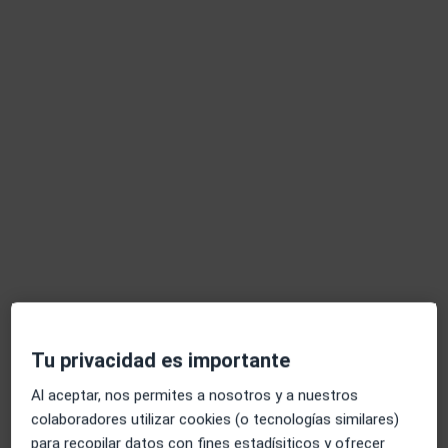
Dr. Rony D Brenner Anidjar
·
Ver más
Ginecólogo
25 opiniones
Glorieta Ángel Domínguez Jiménez, Pediatra, 2 – Castilleja de la Cuesta, Castilleja de la Cuesta
•
Mapa
INSEGO - Instituto Sevillano de Ginecología y Obstetricia
Acepta Caser
Primera visita Ginecología y Obstetricia
Tu privacidad es importante
Este especialista no ofrece reserva de cita online en esta dirección.
Al aceptar, nos permites a nosotros y a nuestros
colaboradores utilizar cookies (o tecnologías similares)
Pedir una cita
para recopilar datos con fines estadísiticos y ofrecer