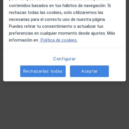
contenidos basados en tus hábitos de navegación. Si
rechazas todas las cookies, solo utilizaremos las
necesarias para el correcto uso de nuestra página.
Puedes retirar tu consentimiento o actualizar tus
preferencias en cualquier momento desde ajustes. Más
información en
Política de cookies.
Dr. Pedro Azumendi Gómez
Configurar
·
Ver más
Ginecólogo
Rechazarlas todas
Aceptar
234 opiniones
Av. Virgen del Carmen 59, Algeciras
•
Mapa
Gutenberg Ecografía Algeciras
Acepta Caser
Ecografía 5D
Este especialista no ofrece reserva de cita online en esta dirección.