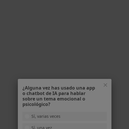
Dra. María Pineda Mateo
Ginecóloga
3 opiniones
Avenida de Ramón y Cajal 6, Sevilla
•
Mapa
¿Alguna vez has usado una app
o chatbot de IA para hablar
INSEGO - Instituto Sevillano de Ginecología y Obstetricia
sobre un tema emocional o
Acepta Caser
psicológico?
Primera visita Ginecología y Obstetricia
Sí, varias veces
Este especialista no ofrece reserva de cita online en esta dirección.
Sí, una vez