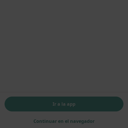
Hospital Santa Maria del Puerto
·
Ginecólogo, Analista clínico, Angiólogo y cirujano vascular
Ver más
70 opiniones
Cl. Valdés, -s/n, Puerto de Santa Maria, El
•
Mapa
Hospital Santa Maria del Puerto
Acepta Caser
Visita Ginecología y Obstetricia
Ningún profesional de este centro tiene citas disponibles
Ir a la app
Mostrar perfil
Continuar en el navegador