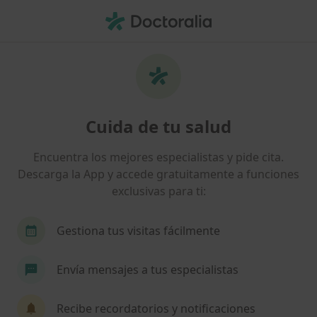
Men
Ginecólogo • Jerez de la Frontera, Cádiz
Filtros
Seguro:
Caser
Map
Ginecólogos de Caser en Jerez de la
Cuida de tu salud
Frontera
Así organizamos los resultados
Encuentra los mejores especialistas y pide cita.
Descarga la App y accede gratuitamente a funciones
exclusivas para ti:
Gestiona tus visitas fácilmente
Envía mensajes a tus especialistas
Dr. Francisco Javier Sánchez Romero
Recibe recordatorios y notificaciones
·
Ver más
Ginecólogo