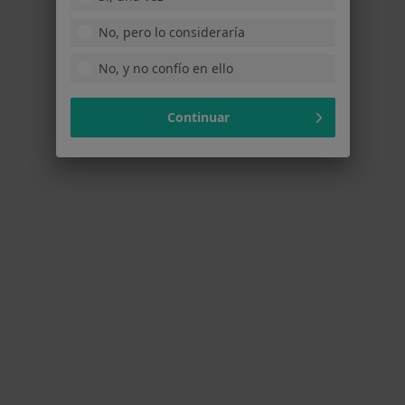
Pedir una cita
No, pero lo consideraría
No, y no confío en ello
Continuar
Dr. José Hidalgo Naranjo
·
Ver más
Ginecólogo
39 opiniones
Calle Pastor y Landero 9, 11 y 13, Sevilla
•
Mapa
Centro Médico Arenal
Acepta Caser
Visita Ginecología y Obstetricia
Este especialista no ofrece reserva de cita online en esta dirección.