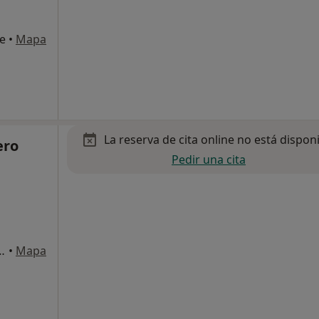
te
•
Mapa
La reserva de cita online no está dispon
ero
Pedir una cita
s, 6, Pozuelo de Alarcón
•
Mapa