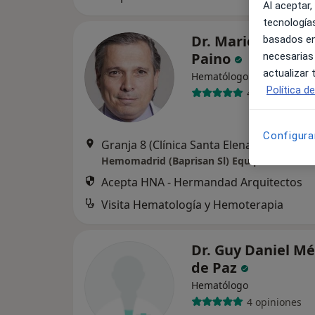
Al aceptar,
tecnologías
Dr. Mario Rodrig
basados en
Paino
necesarias
actualizar
Hematólogo
Política d
42 opiniones
Configura
Granja 8 (Clínica Santa Elena), Madrid
•
Hemomadrid (Baprisan Sl) Equipo Hematol
Acepta HNA - Hermandad Arquitectos
Visita Hematología y Hemoterapia
Dr. Guy Daniel M
de Paz
Hematólogo
4 opiniones