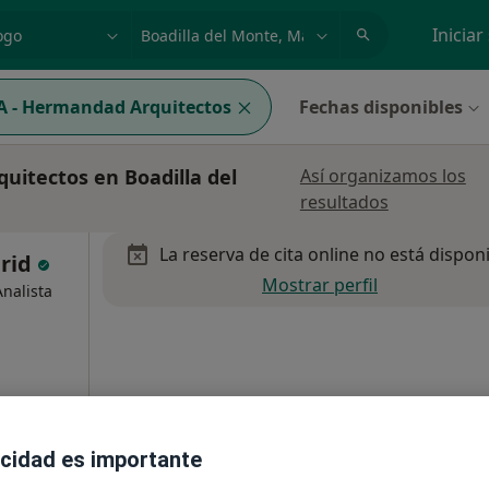
dad, enfermedad o nombre
p. ej. Madrid
Iniciar
 - Hermandad Arquitectos
Fechas disponibles
itectos en Boadilla del
Así organizamos los
resultados
La reserva de cita online no está dispon
drid
Mostrar perfil
nalista
acidad es importante