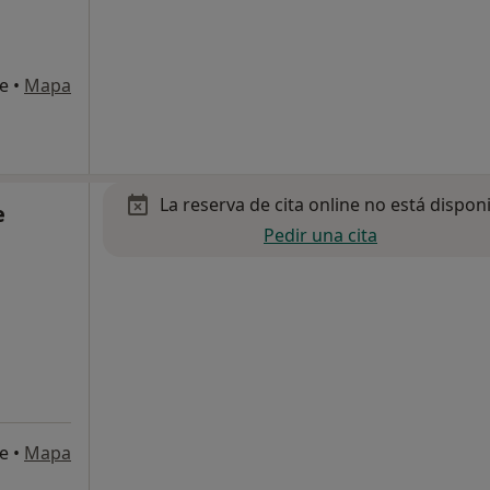
te
•
Mapa
La reserva de cita online no está dispon
e
Pedir una cita
te
•
Mapa