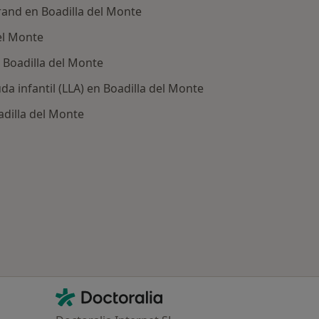
and en Boadilla del Monte
del Monte
 Boadilla del Monte
a infantil (LLA) en Boadilla del Monte
dilla del Monte
ría: Enfermedades más tratadas
Contacto
Doctoralia - Página de inicio