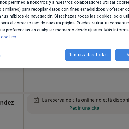
 nos permites a nosotros y a nuestros colaboradores utilizar cooki
 similares) para recopilar datos con fines estadísiticos y ofrecer 
La reserva de cita online no está dispon
uez
 tus hábitos de navegación. Si rechazas todas las cookies, solo uti
Pedir una cita
 para el correcto uso de nuestra página. Puedes retirar tu consenti
 tus preferencias en cualquier momento desde ajustes. Más informa
e cookies.
Rechazarlas todas
A
r
Mapa
ogía
La reserva de cita online no está dispon
éndez
Pedir una cita