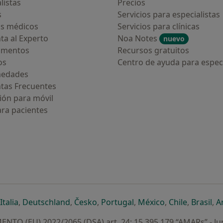
listas
Precios
s
Servicios para especialistas
s médicos
Servicios para clínicas
ta al Experto
Noa Notes
nuevo
amentos
Recursos gratuitos
os
Centro de ayuda para especi
medades
tas Frecuentes
ión para móvil
ara pacientes
ueva pestaña
en una nueva pestaña
e abre en una nueva pestaña
se abre en una nueva pestaña
se abre en una nueva pestaña
se abre en una nueva pestaña
se abre en una nueva p
se abre en una
se abre e
se
Italia
,
Deutschland
,
Česko
,
Portugal
,
México
,
Chile
,
Brasil
,
A
NTO (EU) 2022/2065 (DSA) art. 24: 15.395.179 “AMARs” - Ju