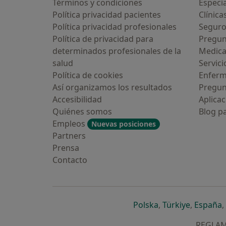
Términos y condiciones
Especia
Política privacidad pacientes
Clínica
Política privacidad profesionales
Seguro
Política de privacidad para
Pregun
determinados profesionales de la
Medic
salud
Servici
Política de cookies
Enfer
Así organizamos los resultados
Pregun
Accesibilidad
Aplicac
Quiénes somos
Blog p
Empleos
Nuevas posiciones
Partners
Prensa
Contacto
se abre en una n
se abre 
s
Polska
,
Türkiye
,
España
,
REGLAME