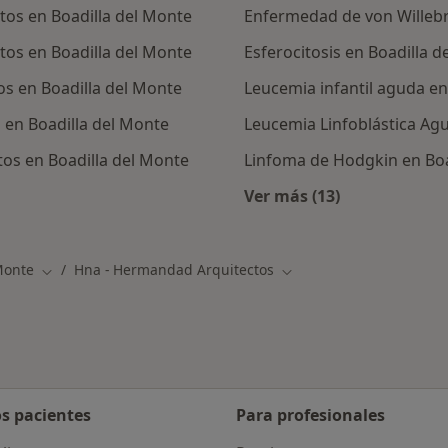
os en Boadilla del Monte
Enfermedad de von Willebr
os en Boadilla del Monte
Esferocitosis en Boadilla 
s en Boadilla del Monte
Leucemia infantil aguda en
 en Boadilla del Monte
Leucemia Linfoblástica Agud
os en Boadilla del Monte
Linfoma de Hodgkin en Boa
Ver más (13)
ialistas de HNA - Hermandad Arquitectos
Más en esta catego
Monte
Hna - Hermandad Arquitectos
d
Cambiar de ciudad
Cambiar de ciudad
os pacientes
Para profesionales